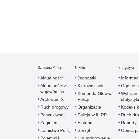
Działania Policji
O Policji
Statystyka
Aktualności
Jednostki
Informac
Aktualności z
Kierownictwo
Ogólne st
województw
Komenda Główna
Wybrane
Archiwum X
Policji
statystyki
Ruch drogowy
Organizacja
Kodeks k
Poszukiwani
Policja w III RP
Ruch dr
Zaginieni
Historia
Raporty
Lotnictwo Policji
Sprzęt
Opinia p
Polemiki i
Umundurowanie