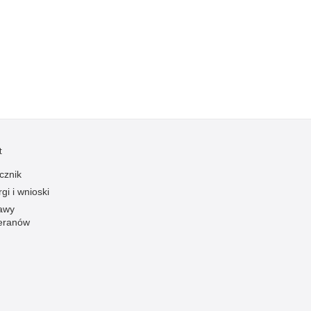
Kradzieże z włamaniem
Kultura
Logistyka, wyposażenie
Materiały wybuchowe
Nagrodzeni policjanci
Napady na banki
Napady na taksówkarzy
t
Napady na tiry
cznik
Nielegalny handel farmaceutykami
gi i wnioski
Nietrzeźwi kierujący
awy
eranów
Nietrzeźwi opiekunowie
Nietrzeźwi pracownicy
Niszczenie mienia
Nowoczesne technologie w pracy Policji
Odpowiedzialność majątkowa Policji