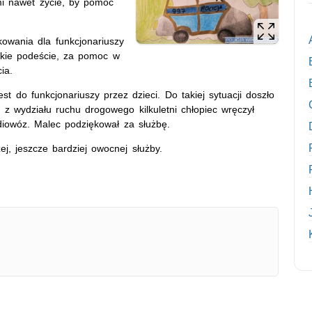
mi nawet życie, by pomóc
kowania dla funkcjonariuszy
zkie podeście, za pomoc w
ia.
st do funkcjonariuszy przez dzieci. Do takiej sytuacji doszło
z wydziału ruchu drogowego kilkuletni chłopiec wręczył
diowóz. Malec podziękował za służbę.
j, jeszcze bardziej owocnej służby.