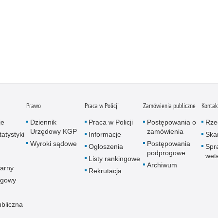
Prawo
Praca w Policji
Zamówienia publiczne
Kontak
je
Dziennik
Praca w Policji
Postępowania o
Rze
Urzędowy KGP
zamówienia
atystyki
Informacje
Skar
Wyroki sądowe
Postępowania
Ogłoszenia
Spr
podprogowe
wet
Listy rankingowe
Archiwum
arny
Rekrutacja
ogowy
ubliczna