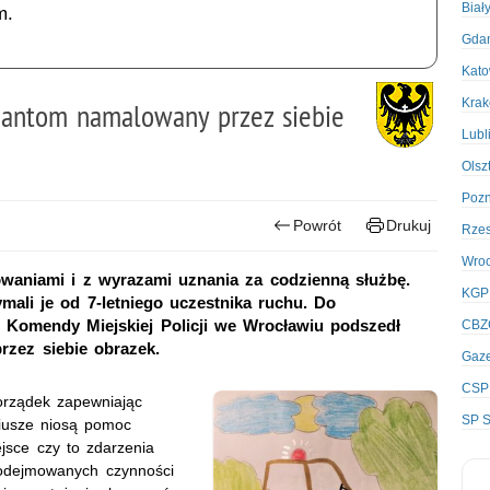
Biał
m.
Gda
Kato
Kra
cjantom namalowany przez siebie
Lubl
Olsz
Poz
Powrót
Drukuj
Rze
Wro
kowaniami i z wyrazami uznania za codzienną służbę.
KGP
ali je od 7-letniego uczestnika ruchu. Do
omendy Miejskiej Policji we Wrocławiu podszedł
CBZ
przez siebie obrazek.
Gaze
CSP
orządek zapewniając
SP S
iusze niosą pomoc
jsce czy to zdarzenia
podejmowanych czynności