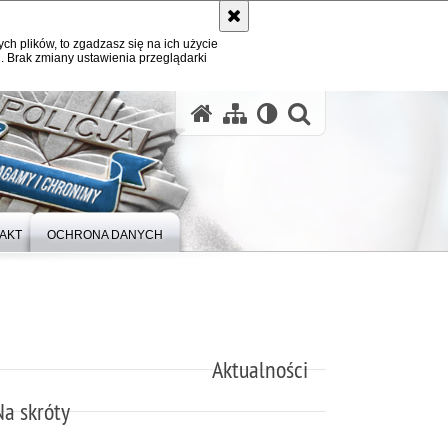
ych plików, to zgadzasz się na ich użycie
. Brak zmiany ustawienia przeglądarki
otwórz wysz
AKT
OCHRONA DANYCH
Aktualności
Na skróty