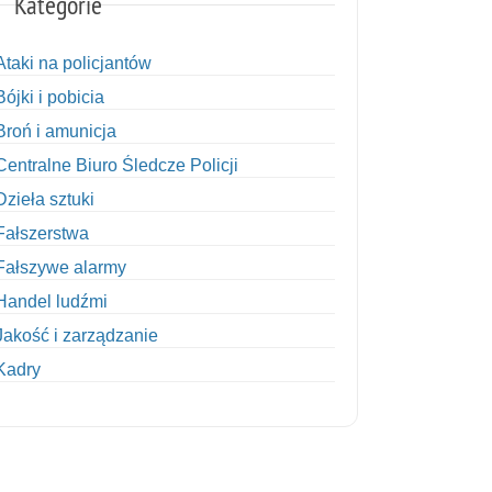
Kategorie
Ataki na policjantów
Bójki i pobicia
Broń i amunicja
Centralne Biuro Śledcze Policji
Dzieła sztuki
Fałszerstwa
Fałszywe alarmy
Handel ludźmi
Jakość i zarządzanie
Kadry
Kobiety w Policji
Korupcja
Kradzież