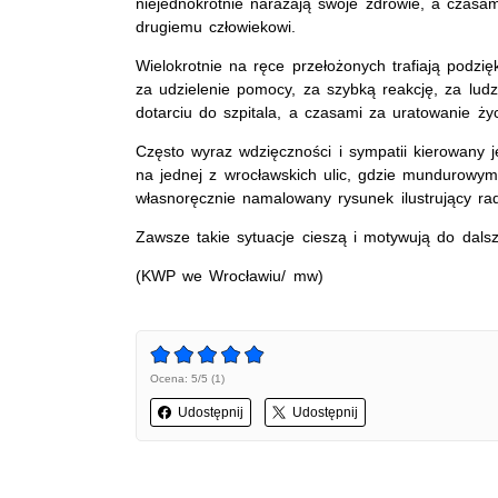
niejednokrotnie narażają swoje zdrowie, a czasa
drugiemu człowiekowi.
Wielokrotnie na ręce przełożonych trafiają podzię
za udzielenie pomocy, za szybką reakcję, za lud
dotarciu do szpitala, a czasami za uratowanie życ
Często wyraz wdzięczności i sympatii kierowany je
na jednej z wrocławskich ulic, gdzie mundurowym 
własnoręcznie namalowany rysunek ilustrujący ra
Zawsze takie sytuacje cieszą i motywują do dalsze
(KWP we Wrocławiu/ mw)
Ocena: 5/5 (1)
Udostępnij
Udostępnij