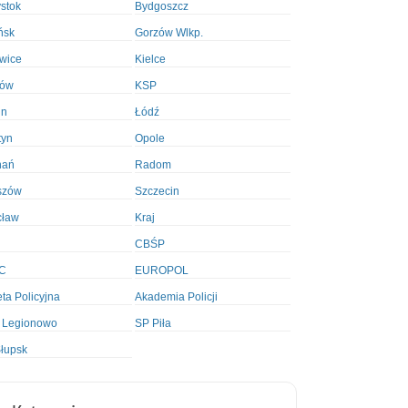
ystok
Bydgoszcz
ńsk
Gorzów Wlkp.
wice
Kielce
ków
KSP
in
Łódź
tyn
Opole
nań
Radom
szów
Szczecin
cław
Kraj
CBŚP
C
EUROPOL
ta Policyjna
Akademia Policji
 Legionowo
SP Piła
łupsk