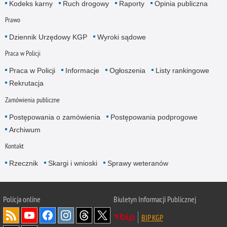
Kodeks karny
Ruch drogowy
Raporty
Opinia publiczna
Prawo
Dziennik Urzędowy KGP
Wyroki sądowe
Praca w Policji
Praca w Policji
Informacje
Ogłoszenia
Listy rankingowe
Rekrutacja
Zamówienia publiczne
Postępowania o zamówienia
Postępowania podprogowe
Archiwum
Kontakt
Rzecznik
Skargi i wnioski
Sprawy weteranów
Policja
online
Biuletyn Informacji Publicznej
BIP KGP