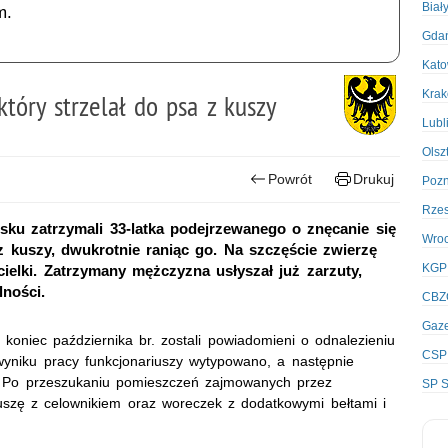
Biał
m.
Gda
Kato
Kra
który strzelał do psa z kuszy
Lubl
Olsz
Powrót
Drukuj
Poz
Rze
ńsku zatrzymali 33-latka podejrzewanego o znęcanie się
Wro
 kuszy, dwukrotnie raniąc go. Na szczęście zwierzę
KGP
ielki. Zatrzymany mężczyzna usłyszał już zarzuty,
lności.
CBZ
Gaze
 koniec października br. zostali powiadomieni o odnalezieniu
CSP
 wyniku pracy funkcjonariuszy wytypowano, a następnie
. Po przeszukaniu pomieszczeń zajmowanych przez
SP S
uszę z celownikiem oraz woreczek z dodatkowymi bełtami i