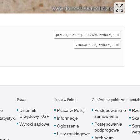
przestępczość przeciwko zwierzętom
znęcanie się zwierzętami
Prawo
Praca w Policji
Zamówienia publiczne
Kontak
je
Dziennik
Praca w Policji
Postępowania o
Rze
Urzędowy KGP
zamówienia
atystyki
Informacje
Skar
Wyroki sądowe
Postępowania
Ogłoszenia
Spr
podprogowe
wet
Listy rankingowe
Archiwum
arny