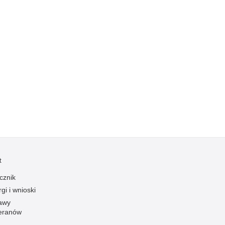
Ruch Drogowy
Samobójstwa
Sport
Stalking
Statystyka
Szkolenia i ćwiczenia
Terroryzm
Unia Europejska
Uprowadzenia
Uroczystości
t
Utonięcia
cznik
Współpraca międzynarodowa
gi i wnioski
Współpraca Policji z innymi podmiotami
awy
eranów
Wykroczenia