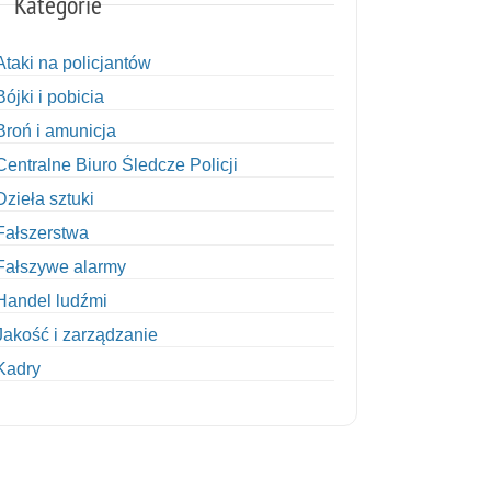
Kategorie
Ataki na policjantów
Bójki i pobicia
Broń i amunicja
Centralne Biuro Śledcze Policji
Dzieła sztuki
Fałszerstwa
Fałszywe alarmy
Handel ludźmi
Jakość i zarządzanie
Kadry
Kobiety w Policji
Korupcja
Kradzież