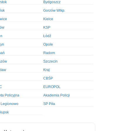
ystok
Bydgoszcz
ńsk
Gorzów Wlkp.
wice
Kielce
ków
KSP
in
Łódź
tyn
Opole
nań
Radom
szów
Szczecin
cław
Kraj
CBŚP
C
EUROPOL
ta Policyjna
Akademia Policji
 Legionowo
SP Piła
łupsk