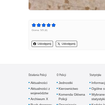
Ocena: 5/5 (4)
Udostępnij
Udostępnij
Działania Policji
O Policji
Statystyka
Aktualności
Jednostki
Informac
Aktualności z
Kierownictwo
Ogólne st
województw
Komenda Główna
Wybrane
Archiwum X
Policji
statystyki
Ruch drogowy
Organizacja
Kodeks k