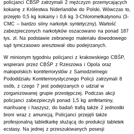
policjanci CBŚP zatrzymali 2 mężczyzn przemycających
kokainę z Królestwa Niderlandów do Polski. Wówczas to,
przejęto 0,5 kg kokainy i 0,6 kg 3-Chlorometkatynonu (3-
CMC – bardzo silny narkotyk syntetyczny). Wartość
zabezpieczonych narkotyków oszacowano na ponad 187
tys. zł. Na podstawie zebranego materiału dowodowego
sąd tymczasowo aresztował obu podejrzanych.
W minionym tygodniu policjanci z krakowskiego CBŚP,
wspierani przez CBŚP z Rzeszowa i Opola oraz
małopolskich kontrterrorystów z Samodzielnego
Pododdziału Kontrterrorystycznego Policji zatrzymali 8
osób, z czego 7 jest podejrzanych o udział w
zorganizowanej grupie przestępczej. Podczas akcji
policjanci zabezpieczyli ponad 1,5 kg amfetaminy,
marihuanę i haszysz, do badań trafią także 2 jednostki
broni wraz z amunicją. Policjanci przejęli także
profesjonalną tabletkarkę służącą do produkcji tabletek
ecstasy. Na jednej z przeszukiwanych posesji