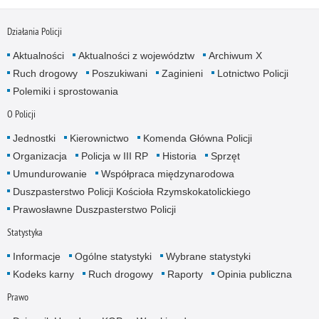
Działania Policji
Aktualności
Aktualności z województw
Archiwum X
Ruch drogowy
Poszukiwani
Zaginieni
Lotnictwo Policji
Polemiki i sprostowania
O Policji
Jednostki
Kierownictwo
Komenda Główna Policji
Organizacja
Policja w III RP
Historia
Sprzęt
Umundurowanie
Współpraca międzynarodowa
Duszpasterstwo Policji Kościoła Rzymskokatolickiego
Prawosławne Duszpasterstwo Policji
Statystyka
Informacje
Ogólne statystyki
Wybrane statystyki
Kodeks karny
Ruch drogowy
Raporty
Opinia publiczna
Prawo