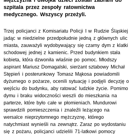
Mężczyzna i dwójka dzieci zostali zabrani do
szpitala przez zespoły ratownictwa
medycznego. Wszyscy przeżyli.
Trzej policjanci z Komisariatu Policji I w Rudzie Śląskiej
jadąc w niedzielne przedpołudnie jedną z głównych ulic
miasta, zauważyli wydobywający się czarny dym z klatki
schodowej jednej z kamienic. Przed budynkiem stała
kobieta, która dzwoniła właśnie po pomoc. Młodszy
aspirant Mariusz Domagalski, sierżant sztabowy Michał
Stępień i posterunkowy Tomasz Mąkosa powiadomili
dyżurnego o pożarze, ocenili sytuację i podjęli decyzję o
wejściu do budynku, aby ratować ludzkie życie. Pomimo
dymu i braku widoczności weszli do mieszkania na
parterze, które było całe w płomieniach. Mundurowi
sprawdzili pomieszczenia i znaleźli leżącego na
wersalce nieprzytomnego mężczyznę, którego
natychmiast wynieśli na zewnątrz. Zaraz po wydostaniu
się z pożaru, policjanci udzielili 71-latkowi pomocy