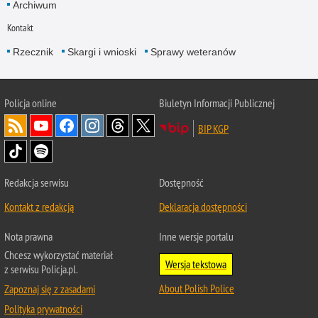
Archiwum
Kontakt
Rzecznik
Skargi i wnioski
Sprawy weteranów
Policja
online
Biuletyn Informacji Publicznej
BIP KGP
Redakcja serwisu
Dostępność
Kontakt z redakcją
Deklaracja dostępności
Nota prawna
Inne wersje portalu
Chcesz wykorzystać materiał
Wersja tekstowa
z serwisu Policja.pl.
About Polish Police
Zapoznaj się z zasadami
Polityka prywatności