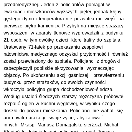
przedmedycznej. Jeden z policjantów pomagał w
ewakuacji mieszkańców wyższych pięter, jednak kłęby
gęstego dymu i temperatura nie pozwoliła mu wejść na
pierwsze piętro kamienicy. Przybyli na miejsce strażacy
wyposażeni w aparaty tlenowe wyprowadzili z budynku
21 osób, w tym dwójkę dzieci, które trafiły do szpitala.
Uratowany 71-latek po przekazaniu zespołowi
ratownictwa medycznego odzyskał przytomność i również
został przewieziony do szpitala. Policjanci z drogówki
zabezpieczyli pobliskie skrzyżowania, wyznaczając
objazdy. Po ukończeniu akcji gaśniczej i przewietrzeniu
budynku przez strażaków, do swoich czynności
wkroczyła policyjna grupa dochodzeniowo-śledcza.
Według ustaleń śledczych starszy mężczyzna próbował
rozpalić ogień w kuchni węglowej, w wyniku czego
doszło do pożaru mieszkania. Policjanci nie wahali się
ani chwili narażając swoje życie, aby ratować
innych. Mł.asp. Mariusz Domagalski, sierż.szt. Michał
Stępień to doświadczeni policjanci, a post. Tomasz