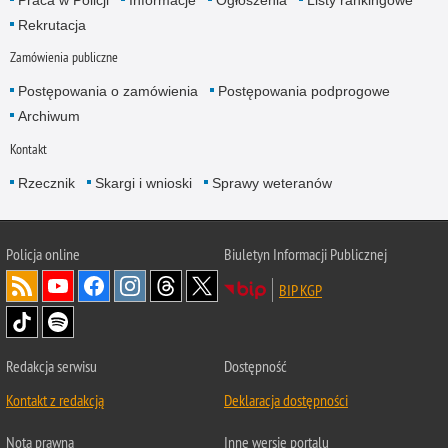
Praca w Policji
Informacje
Ogłoszenia
Listy rankingowe
Rekrutacja
Zamówienia publiczne
Postępowania o zamówienia
Postępowania podprogowe
Archiwum
Kontakt
Rzecznik
Skargi i wnioski
Sprawy weteranów
Policja
online
Biuletyn Informacji Publicznej
BIP KGP
Redakcja serwisu
Dostępność
Kontakt z redakcją
Deklaracja dostępności
Nota prawna
Inne wersje portalu