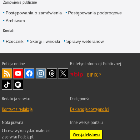
Zamówienia publiczne
Postępowania o zamówienia
Postępowania podprogowe
Archiwum
Kontakt
Rzecznik
Skargi i wnioski
Sprawy weteranów
Policja
online
Biuletyn Informacji Publicznej
BIP KGP
Redakcja serwisu
Dostępność
Kontakt z redakcją
Deklaracja dostępności
Nota prawna
Inne wersje portalu
Chcesz wykorzystać materiał
Wersja tekstowa
z serwisu Policja.pl.