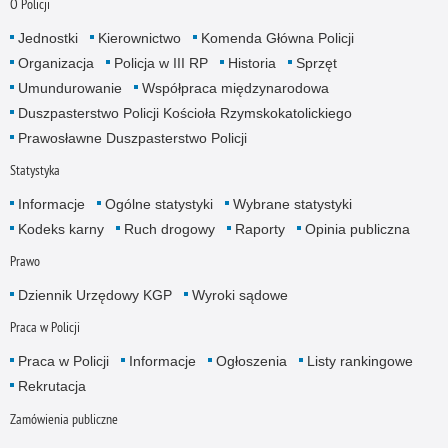
O Policji
Jednostki
Kierownictwo
Komenda Główna Policji
Organizacja
Policja w III RP
Historia
Sprzęt
Umundurowanie
Współpraca międzynarodowa
Duszpasterstwo Policji Kościoła Rzymskokatolickiego
Prawosławne Duszpasterstwo Policji
Statystyka
Informacje
Ogólne statystyki
Wybrane statystyki
Kodeks karny
Ruch drogowy
Raporty
Opinia publiczna
Prawo
Dziennik Urzędowy KGP
Wyroki sądowe
Praca w Policji
Praca w Policji
Informacje
Ogłoszenia
Listy rankingowe
Rekrutacja
Zamówienia publiczne