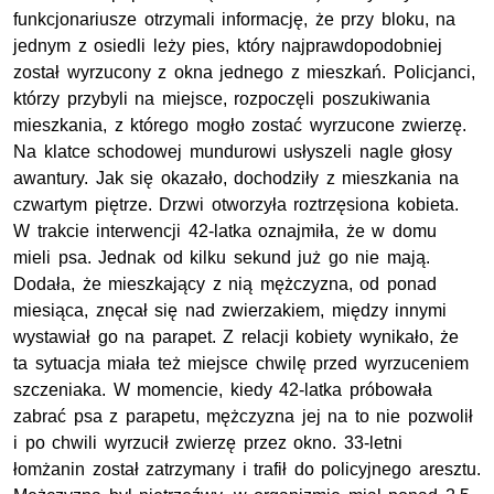
funkcjonariusze otrzymali informację, że przy bloku, na
jednym z osiedli leży pies, który najprawdopodobniej
został wyrzucony z okna jednego z mieszkań. Policjanci,
którzy przybyli na miejsce, rozpoczęli poszukiwania
mieszkania, z którego mogło zostać wyrzucone zwierzę.
Na klatce schodowej mundurowi usłyszeli nagle głosy
awantury. Jak się okazało, dochodziły z mieszkania na
czwartym piętrze. Drzwi otworzyła roztrzęsiona kobieta.
W trakcie interwencji 42-latka oznajmiła, że w domu
mieli psa. Jednak od kilku sekund już go nie mają.
Dodała, że mieszkający z nią mężczyzna, od ponad
miesiąca, znęcał się nad zwierzakiem, między innymi
wystawiał go na parapet. Z relacji kobiety wynikało, że
ta sytuacja miała też miejsce chwilę przed wyrzuceniem
szczeniaka. W momencie, kiedy 42-latka próbowała
zabrać psa z parapetu, mężczyzna jej na to nie pozwolił
i po chwili wyrzucił zwierzę przez okno. 33-letni
łomżanin został zatrzymany i trafił do policyjnego aresztu.