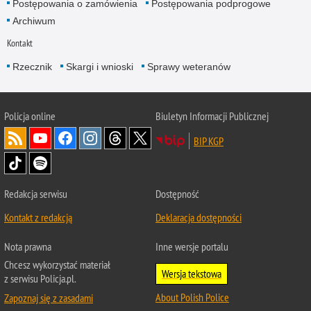
Postępowania o zamówienia
Postępowania podprogowe
Archiwum
Kontakt
Rzecznik
Skargi i wnioski
Sprawy weteranów
Policja
online
Biuletyn Informacji Publicznej
BIP KGP
Redakcja serwisu
Dostępność
Kontakt z redakcją
Deklaracja dostępności
Nota prawna
Inne wersje portalu
Chcesz wykorzystać materiał
Wersja tekstowa
z serwisu Policja.pl.
About Polish Police
Zapoznaj się z zasadami