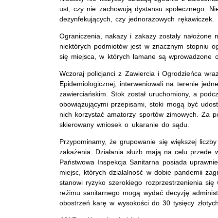
ust, czy nie zachowują dystansu społecznego. N
dezynfekujących, czy jednorazowych rękawiczek.
Ograniczenia, nakazy i zakazy zostały nałożone n
niektórych podmiotów jest w znacznym stopniu og
się miejsca, w których łamane są wprowadzone o
Wczoraj policjanci z Zawiercia i Ogrodzieńca wraz
Epidemiologicznej, interweniowali na terenie jedne
zawierciańskim. Stok został uruchomiony, a podcz
obowiązującymi przepisami, stoki mogą być udo
nich korzystać amatorzy sportów zimowych. Za po
skierowany wniosek o ukaranie do sądu.
Przypominamy, że grupowanie się większej licz
zakażenia. Działania służb mają na celu przede w
Państwowa Inspekcja Sanitarna posiada uprawnien
miejsc, których działalność w dobie pandemii za
stanowi ryzyko szerokiego rozprzestrzenienia si
reżimu sanitarnego mogą wydać decyzję administr
obostrzeń karę w wysokości do 30 tysięcy złotych