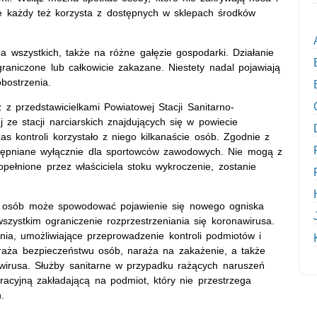
ie każdy też korzysta z dostępnych w sklepach środków
a wszystkich, także na różne gałęzie gospodarki. Działanie
raniczone lub całkowicie zakazane. Niestety nadal pojawiają
bostrzenia.
 z przedstawicielkami Powiatowej Stacji Sanitarno-
j ze stacji narciarskich znajdujących się w powiecie
as kontroli korzystało z niego kilkanaście osób. Zgodnie z
stępniane wyłącznie dla sportowców zawodowych. Nie mogą z
pełnione przez właściciela stoku wykroczenie, zostanie
by osób może spowodować pojawienie się nowego ogniska
szystkim ograniczenie rozprzestrzeniania się koronawirusa.
ia, umożliwiające przeprowadzenie kontroli podmiotów i
graża bezpieczeństwu osób, naraża na zakażenie, a także
ę wirusa. Służby sanitarne w przypadku rażących naruszeń
acyjną zakładającą na podmiot, który nie przestrzega
.