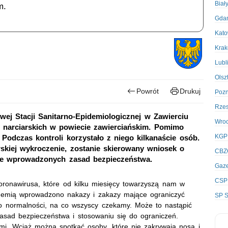
Biał
m.
Gda
Kato
Kra
Lubl
Olsz
Powrót
Drukuj
Poz
Rze
wej Stacji Sanitarno-Epidemiologicznej w Zawierciu
Wro
cji narciarskich w powiecie zawierciańskim. Pomimo
KGP
 Podczas kontroli korzystało z niego kilkanaście osób.
arskiej wykroczenie, zostanie skierowany wniosek o
CBZ
nie wprowadzonych zasad bezpieczeństwa.
Gaze
CSP
ronawirusa, które od kilku miesięcy towarzyszą nam w
idemią wprowadzono nakazy i zakazy mające ograniczyć
SP S
do normalności, na co wszyscy czekamy. Może to nastąpić
asad bezpieczeństwa i stosowaniu się do ograniczeń.
ami. Wciąż można spotkać osoby, które nie zakrywają nosa i