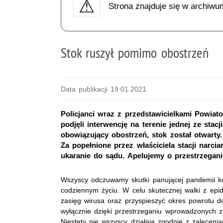
Strona znajduje się w archiwu
Stok ruszył pomimo obostrzeń
Data publikacji 19.01.2021
Policjanci wraz z przedstawicielkami Powiato
podjęli interwencję na terenie jednej ze sta
obowiązujący obostrzeń, stok został otwarty.
Za popełnione przez właściciela stacji narci
ukaranie do sądu. Apelujemy o przestrzega
Wszyscy odczuwamy skutki panującej pandemii ko
codziennym życiu. W celu skutecznej walki z ep
zasięg wirusa oraz przyspieszyć okres powrotu 
wyłącznie dzięki przestrzeganiu wprowadzonych z
Niestety nie wszyscy działają zgodnie z zaleceni