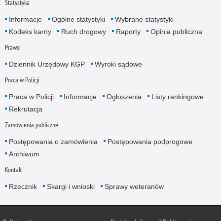
Statystyka
Informacje
Ogólne statystyki
Wybrane statystyki
Kodeks karny
Ruch drogowy
Raporty
Opinia publiczna
Prawo
Dziennik Urzędowy KGP
Wyroki sądowe
Praca w Policji
Praca w Policji
Informacje
Ogłoszenia
Listy rankingowe
Rekrutacja
Zamówienia publiczne
Postępowania o zamówienia
Postępowania podprogowe
Archiwum
Kontakt
Rzecznik
Skargi i wnioski
Sprawy weteranów