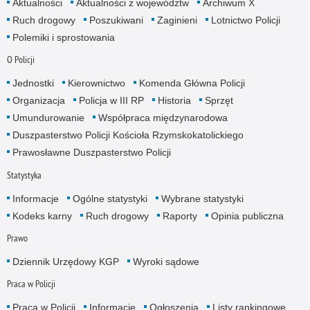
Aktualności
Aktualności z województw
Archiwum X
Ruch drogowy
Poszukiwani
Zaginieni
Lotnictwo Policji
Polemiki i sprostowania
O Policji
Jednostki
Kierownictwo
Komenda Główna Policji
Organizacja
Policja w III RP
Historia
Sprzęt
Umundurowanie
Współpraca międzynarodowa
Duszpasterstwo Policji Kościoła Rzymskokatolickiego
Prawosławne Duszpasterstwo Policji
Statystyka
Informacje
Ogólne statystyki
Wybrane statystyki
Kodeks karny
Ruch drogowy
Raporty
Opinia publiczna
Prawo
Dziennik Urzędowy KGP
Wyroki sądowe
Praca w Policji
Praca w Policji
Informacje
Ogłoszenia
Listy rankingowe