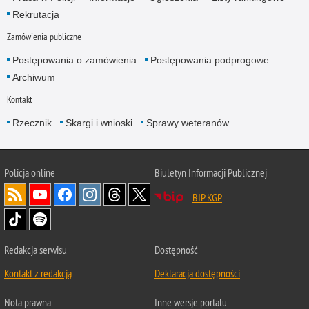
Rekrutacja
Zamówienia publiczne
Postępowania o zamówienia
Postępowania podprogowe
Archiwum
Kontakt
Rzecznik
Skargi i wnioski
Sprawy weteranów
Policja
online
Biuletyn Informacji Publicznej
BIP KGP
Redakcja serwisu
Dostępność
Kontakt z redakcją
Deklaracja dostępności
Nota prawna
Inne wersje portalu