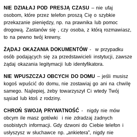
NIE DZIAŁAJ POD PRESJĄ CZASU
– nie ufaj
osobom, które przez telefon proszą Cię o szybkie
przekazanie pieniędzy, np. na prawnika lub pomoc
drogową. Zastanów się , czy osoba, z którą rozmawiasz,
to na pewno twój krewny.
ŻĄDAJ OKAZANIA DOKUMENTÓW
- w przypadku
osób podających się za przedstawicieli instytucji, zawsze
żądaj okazania legitymacji lub identyfikatora.
NIE WPUSZCZAJ OBCYCH DO DOMU
– jeśli musisz
kogoś wpuścić do domu, nie zostawiaj go ani na chwilę
samego. Najlepiej, żeby towarzyszył Ci wtedy Twój
sąsiad lub ktoś z rodziny.
CHROŃ SWOJĄ PRYWATNOŚĆ
- nigdy nie mów
obcym ile masz gotówki i nie zdradzaj żadnych
osobistych informacji. Gdy dzwoni do Ciebie telefon i
usłyszysz w słuchawce np. „ankietera”, nigdy nie