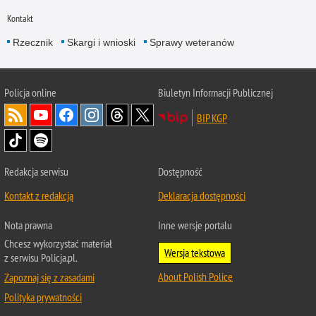
Kontakt
Rzecznik
Skargi i wnioski
Sprawy weteranów
Policja
online
Biuletyn Informacji Publicznej
BIP KGP
Redakcja serwisu
Dostępność
Kontakt z redakcją
Deklaracja dostępności
Nota prawna
Inne wersje portalu
Chcesz wykorzystać materiał
Wersja tekstowa
z serwisu Policja.pl.
About Polish Police
Zapoznaj się z zasadami
Polityka prywatności