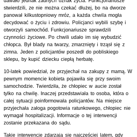
dawało jednak żadnych oznak życia. Funkcjonariusze
stwierdzili, ze nie można czekać dłużej, bo na dworze
panował kilkustopniowy mróz, a każda chwila mogła
decydować o życiu i zdrowiu. Policjanci wybili szybę i
otworzyli samochód. Funkcjonariusze sprawdzili
czynności życiowe. Po chwili udało im się wybudzić
chłopca. Był blady na twarzy, zmarznięty i trząsł się z
zimna. Jeden z policjantów poszedł do pobliskiego
sklepu, by kupić dziecku ciepłą herbatę.
10-latek powiedział, że przyjechał na zakupy z mamą. W
pewnym momencie kobieta pojawiła się przy swoim
samochodzie. Twierdziła, że chłopiec w aucie został
tylko na chwilę. Inaczej przedstawiała to osoba, która o
całej sytuacji poinformowała policjantów. Na miejsce
przyjechała załoga pogotowia ratunkowego, chłopiec nie
wymagał hospitalizacji. Informacje o tej interwencji
zostanie przekazana do sądu.
Takie interwencje zdarzają się najczęściej latem, gdy