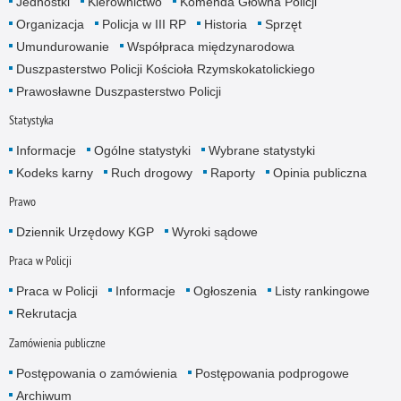
Jednostki
Kierownictwo
Komenda Główna Policji
Organizacja
Policja w III RP
Historia
Sprzęt
Umundurowanie
Współpraca międzynarodowa
Duszpasterstwo Policji Kościoła Rzymskokatolickiego
Prawosławne Duszpasterstwo Policji
Statystyka
Informacje
Ogólne statystyki
Wybrane statystyki
Kodeks karny
Ruch drogowy
Raporty
Opinia publiczna
Prawo
Dziennik Urzędowy KGP
Wyroki sądowe
Praca w Policji
Praca w Policji
Informacje
Ogłoszenia
Listy rankingowe
Rekrutacja
Zamówienia publiczne
Postępowania o zamówienia
Postępowania podprogowe
Archiwum