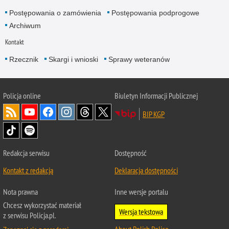
Postępowania o zamówienia
Postępowania podprogowe
Archiwum
Kontakt
Rzecznik
Skargi i wnioski
Sprawy weteranów
Policja
online
Biuletyn Informacji Publicznej
BIP KGP
Redakcja serwisu
Dostępność
Kontakt z redakcją
Deklaracja dostępności
Nota prawna
Inne wersje portalu
Chcesz wykorzystać materiał
Wersja tekstowa
z serwisu Policja.pl.