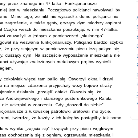
any przez znanego im 47-latka. Funkcjonariusze
iej jest w mieszkaniu. Początkowo policjanci nawoływali by
mu. Mimo tego, że nikt nie wyszedł z domu policjanci nie
na zagrożenie, a także gęsty, gryzący dym młodszy aspirant
ał Czajka weszli do mieszkania poszukując w nim 47-latka.
rowi zauważyli w jednym z pomieszczeń „skulonego”
gował na wezwania funkcjonariuszy. Policjanci bardzo szybko
, że przy stojącym w pomieszczeniu piecu leżą palące się
ący, duszący dym. Na szczęście wyposażenie mieszkania nie
cjanci używając znalezionych metalowym prętów wynieśli
iegiem.
by cokolwiek więcej tam paliło się. Otworzyli okna i drzwi
e na miejsce zdarzenia przyjechały wozy bojowe straży
jonalne działania „przejęli” obiekt. Okazało się, że
za Andrzejewskiego i starszego posterunkowego Rafała
ie ucierpiał w zdarzeniu. Gdy „doszedł do siebie”
cjonariusze z łukowskiej patrolówki uratowali mu życie.
erami, twierdzą, że każdy z ich kolegów postąpiłby tak samo.
o w wyniku „zajęcia się” leżących przy piecu węglowym
czas obchodzenia się z ogniem, ogrzewania mieszkania i