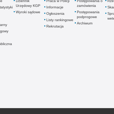
je
Dziennik
Praca w Policji
Postępowania o
Rze
Urzędowy KGP
zamówienia
atystyki
Informacje
Skar
Wyroki sądowe
Postępowania
Ogłoszenia
Spr
podprogowe
wet
Listy rankingowe
Archiwum
arny
Rekrutacja
ogowy
ubliczna