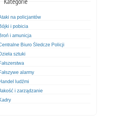
Kategorie
Ataki na policjantów
Bójki i pobicia
Broń i amunicja
Centralne Biuro Śledcze Policji
Dzieła sztuki
Fałszerstwa
Fałszywe alarmy
Handel ludźmi
Jakość i zarządzanie
Kadry
Kobiety w Policji
Korupcja
Kradzież