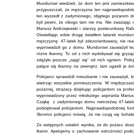
Mundurowi wiedzieli, że dom ten jest zamieszkiw
przypuszczali, że mężczyzna ten najprawdopodobn
ten wyszedł z zadymionego, objętego pożarem do
byli pewni, że nikogo tam nie ma. Nie zważając 
Mariusz Andrzejewski i starszy posterunkowy Raf
Oświetlając sobie drogę światłem latarek mundu
mężczyznę. 47-latek był zdezorientowany, nie rea
wyprowadzili go z domu. Mundurowi zauważyli też
różne tkaniny. To od z nich wydobywał się gryz
zdążyło jeszcze „zająć się” od nich ogniem. Poli
palące się tkaniny na zewnątrz, tam ugasili je śn
Policjanci sprawdzili mieszkanie i nie zauważyli, 
wietrząc wszystkie pomieszczenia. W międzyczasi
pożarnej, strażacy dziękując policjantom za profes
wyprowadzony przez młodszego aspiranta Marius
Czajkę z zadymionego domu nietrzeźwy 47-latek n
podziękował policjantom. Najprawdopodobniej funk
Skromni policjanci mówią, że nie czują się bohat
Ze wstępnych ustaleń wynika, że do pożaru doszł
tkanin. Apelujemy o zachowanie ostrożności pod