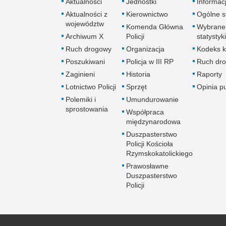
Aktualności
Jednostki
Informac
Aktualności z
Kierownictwo
Ogólne st
województw
Komenda Główna
Wybrane
Archiwum X
Policji
statystyki
Ruch drogowy
Organizacja
Kodeks k
Poszukiwani
Policja w III RP
Ruch dr
Zaginieni
Historia
Raporty
Lotnictwo Policji
Sprzęt
Opinia p
Polemiki i
Umundurowanie
sprostowania
Współpraca
międzynarodowa
Duszpasterstwo
Policji Kościoła
Rzymskokatolickiego
Prawosławne
Duszpasterstwo
Policji