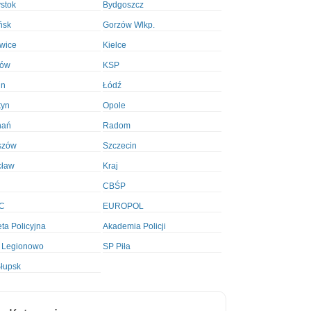
ystok
Bydgoszcz
ńsk
Gorzów Wlkp.
wice
Kielce
ków
KSP
in
Łódź
tyn
Opole
nań
Radom
szów
Szczecin
cław
Kraj
CBŚP
C
EUROPOL
ta Policyjna
Akademia Policji
 Legionowo
SP Piła
łupsk