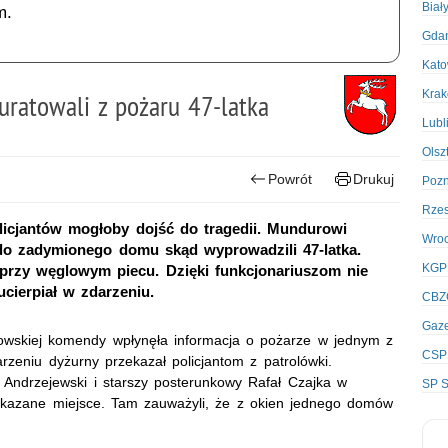
Biał
m.
Gda
Kato
Kra
 uratowali z pożaru 47-latka
Lubl
Olsz
Powrót
Drukuj
Poz
Rze
licjantów mogłoby dojść do tragedii. Mundurowi
Wro
do zadymionego domu skąd wyprowadzili 47-latka.
KGP
e przy węglowym piecu. Dzięki funkcjonariuszom nie
ucierpiał w zdarzeniu.
CBZ
Gaze
owskiej komendy wpłynęła informacja o pożarze w jednym z
CSP
rzeniu dyżurny przekazał policjantom z patrolówki.
z Andrzejewski i starszy posterunkowy Rafał Czajka w
SP S
wskazane miejsce. Tam zauważyli, że z okien jednego domów