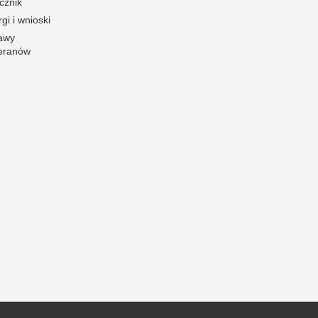
cznik
gi i wnioski
Ofiarni i odważni
awy
Opinia publiczna
eranów
Oszustwa
Pedofilia, pornografia dziecięca
Piractwo przemysłowe
Podrabianie znaków towarowych
Pogryzienia przez psy
Polemiki i sprostowania
Policja inaczej
Policjant z pasją
Porwania
Pożary i podpalenia
Pranie brudnych pieniędzy
Prawa człowieka