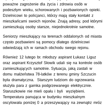
poważne zagrożenie dla życia i zdrowia osób w
podeszłym wieku, schorowanych i pozbawionych opieki.
Dzielnicowi to policjanci, którzy mają stały kontakt z
mieszkańcami swoich rejonów. Znają adresy, pod którymi
zamieszkują osoby starsze, niejednokrotnie samotne.
Seniorzy mieszkający na terenach oddalonych od miasta
często pozbawieni są pomocy dlatego dzielnicowi
odwiedzają ich w ramach obchodu swego rejonu.
Również 12 lutego br. młodszy aspirant Łukasz Liguz
oraz aspirant Krzysztof Słowik udali się na kontrole osób
zamieszkujących samotnie. Sytuacja, jaką zastali w
domu małżeństwa 78-latków z terenu gminy Szczucin
była dramatyczna. Starszym ludziom do ogrzewania
służyła para z garnka podgrzewanego elektrycznie.
Staruszkowie nie mieli opału i byli wyziębieni.
Temperatura panująca w budynku mieszkalnym
oscylowała poniżej 0 a przeszywający na zewnątrz mróz