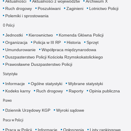
Aktualności
Aktualności z województw
Archiwum X
Ruch drogowy
Poszukiwani
Zaginieni
Lotnictwo Policji
Polemiki i sprostowania
O Policji
Jednostki
Kierownictwo
Komenda Główna Policji
Organizacja
Policja w III RP
Historia
Sprzęt
Umundurowanie
Współpraca międzynarodowa
Duszpasterstwo Policji Kościoła Rzymskokatolickiego
Prawosławne Duszpasterstwo Policji
Statystyka
Informacje
Ogólne statystyki
Wybrane statystyki
Kodeks karny
Ruch drogowy
Raporty
Opinia publiczna
Prawo
Dziennik Urzędowy KGP
Wyroki sądowe
Praca w Policji
Praca w Policji
Informacje
Ogłoszenia
Listy rankingowe