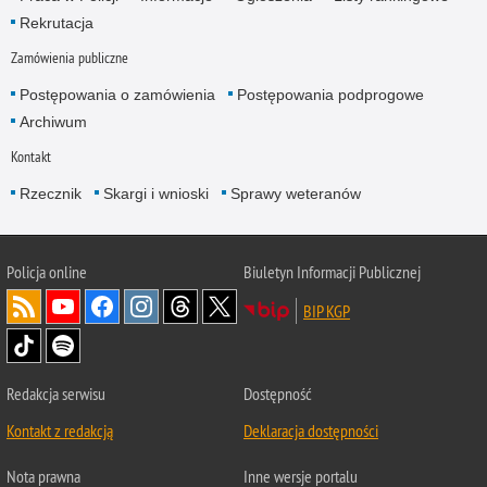
Rekrutacja
Zamówienia publiczne
Postępowania o zamówienia
Postępowania podprogowe
Archiwum
Kontakt
Rzecznik
Skargi i wnioski
Sprawy weteranów
Policja
online
Biuletyn Informacji Publicznej
BIP KGP
Redakcja serwisu
Dostępność
Kontakt z redakcją
Deklaracja dostępności
Nota prawna
Inne wersje portalu