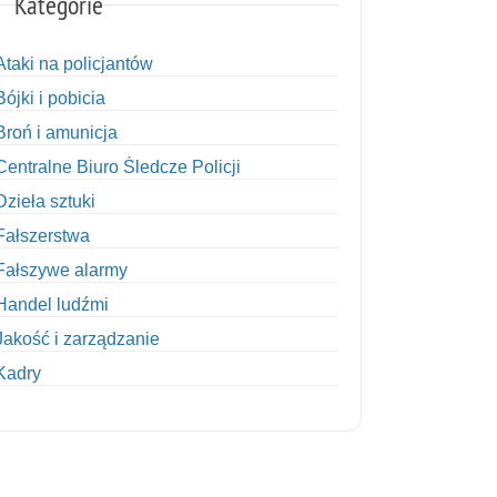
Kategorie
Ataki na policjantów
Bójki i pobicia
Broń i amunicja
Centralne Biuro Śledcze Policji
Dzieła sztuki
Fałszerstwa
Fałszywe alarmy
Handel ludźmi
Jakość i zarządzanie
Kadry
Kobiety w Policji
Korupcja
Kradzież