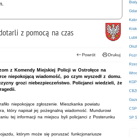
Biał
m.
Gda
Kato
Kra
 dotarli z pomocą na czas
Lubl
Olsz
Powrót
Drukuj
Poz
Rze
zom z Komendy Miejskiej Policji w Ostrołęce na
Wro
nerce niepokojącą wiadomość, po czym wyszedł z domu.
KGP
czyzny grozi niebezpieczeństwo. Policjanci wiedzieli, że
agedii.
CBZ
Gaze
rafiło niepokojące zgłoszenie. Mieszkanka powiatu
CSP
era, który napisał jej pożegnalną wiadomość. Mundurowi
niu tej informacji na miejscu byli policjanci z Posterunku
SP S
pojazdu, którym może się poruszać funkcjonariusze