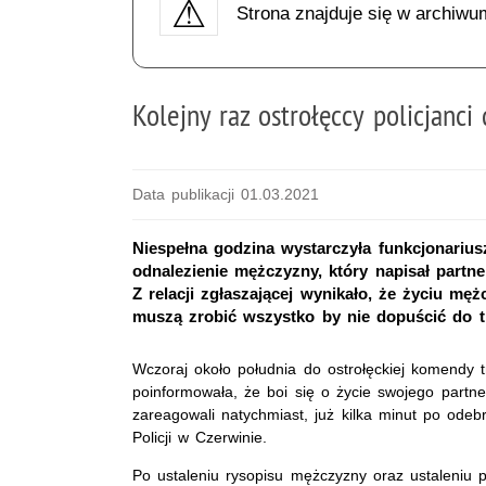
Strona znajduje się w archiwu
Kolejny raz ostrołęccy policjanci
Data publikacji 01.03.2021
Niespełna godzina wystarczyła funkcjonarius
odnalezienie mężczyzny, który napisał part
Z relacji zgłaszającej wynikało, że życiu męż
muszą zrobić wszystko by nie dopuścić do tr
Wczoraj około południa do ostrołęckiej komendy t
poinformowała, że boi się o życie swojego partn
zareagowali natychmiast, już kilka minut po odebra
Policji w Czerwinie.
Po ustaleniu rysopisu mężczyzny oraz ustaleniu 