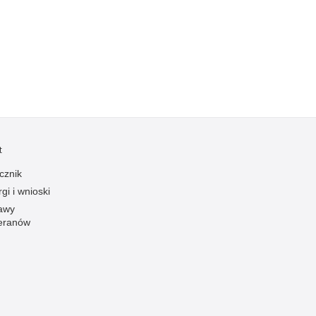
Kradzieże z włamaniem
Kultura
Logistyka, wyposażenie
Materiały wybuchowe
Nagrodzeni policjanci
Napady na banki
Napady na taksówkarzy
t
Napady na tiry
cznik
Nielegalny handel farmaceutykami
gi i wnioski
Nietrzeźwi kierujący
awy
eranów
Nietrzeźwi opiekunowie
Nietrzeźwi pracownicy
Niszczenie mienia
Nowoczesne technologie w pracy Policji
Odpowiedzialność majątkowa Policji