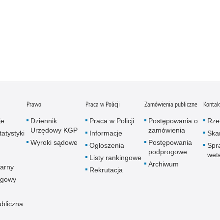
Prawo
Praca w Policji
Zamówienia publiczne
Kontak
je
Dziennik
Praca w Policji
Postępowania o
Rze
Urzędowy KGP
zamówienia
atystyki
Informacje
Skar
Wyroki sądowe
Postępowania
Ogłoszenia
Spr
podprogowe
wet
Listy rankingowe
Archiwum
arny
Rekrutacja
ogowy
ubliczna