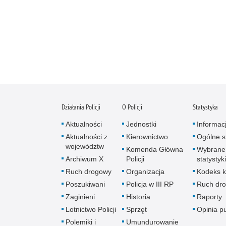
Działania Policji
O Policji
Statystyka
Aktualności
Jednostki
Informac
Aktualności z
Kierownictwo
Ogólne st
województw
Komenda Główna
Wybrane
Archiwum X
Policji
statystyki
Ruch drogowy
Organizacja
Kodeks k
Poszukiwani
Policja w III RP
Ruch dr
Zaginieni
Historia
Raporty
Lotnictwo Policji
Sprzęt
Opinia p
Polemiki i
Umundurowanie