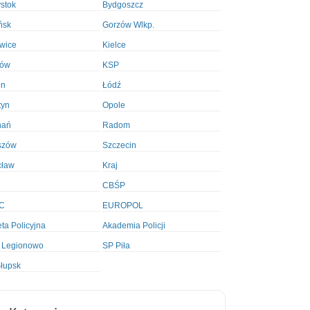
ystok
Bydgoszcz
ńsk
Gorzów Wlkp.
wice
Kielce
ków
KSP
in
Łódź
tyn
Opole
nań
Radom
szów
Szczecin
cław
Kraj
CBŚP
C
EUROPOL
ta Policyjna
Akademia Policji
 Legionowo
SP Piła
łupsk