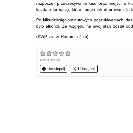
rozpoczęli przeczesywanie lasu oraz miejsc, w kt
każdą informację, która mogła ich doprowadzić 
Po kilkudziesięciominutowych poszukiwaniach desp
było alkohol. Ze względu na swój stan został o
(KWP zs. w Radomiu / kp)
Ocena: 0/5 (0)
Udostępnij
Udostępnij