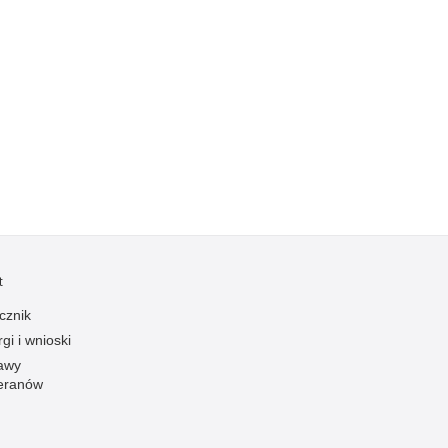
Profanacje, zbeszczeszczania
Profilaktyka
Przemoc domowa
Przemoc w szkole
Przemyt
Przestępczość alkoholowa
Przestępczość bankowa i kredytowa
Przestępczość cudzoziemców
Przestępczość farmaceutyczna
t
Przestępczość gospodarcza
cznik
Przestępczość internetowa
gi i wnioski
Przestępczość komputerowa
awy
eranów
Przestępczość kryminalna
Przestępczość międzynarodowa