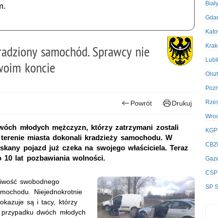
Biał
m.
Gda
Kato
Kra
kradziony samochód. Sprawcy nie
Lubl
woim koncie
Olsz
Poz
Rze
Powrót
Drukuj
Wro
dwóch młodych mężczyzn, którzy zatrzymani zostali
KGP
 terenie miasta dokonali kradzieży samochodu. W
CBZ
zyskany pojazd już czeka na swojego właściciela. Teraz
o 10 lat pozbawiania wolności.
Gaze
CSP
liwość swobodnego
SP S
amochodu. Niejednokrotnie
kazuje są i tacy, którzy
w przypadku dwóch młodych