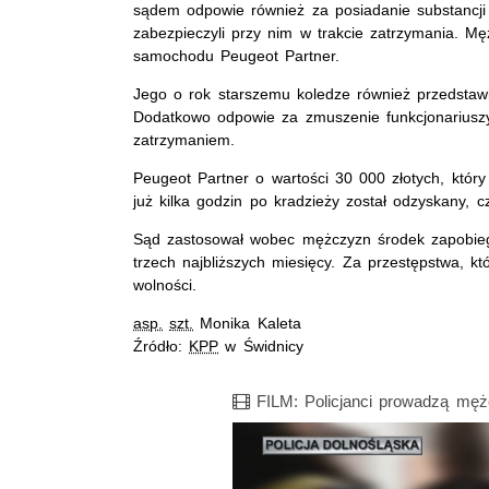
sądem odpowie również za posiadanie substancji 
zabezpieczyli przy nim w trakcie zatrzymania. M
samochodu Peugeot Partner.
Jego o rok starszemu koledze również przedsta
Dodatkowo odpowie za zmuszenie funkcjonariuszy
zatrzymaniem.
Peugeot Partner o wartości 30 000 złotych, który 
już kilka godzin po kradzieży został odzyskany, c
Sąd zastosował wobec mężczyzn środek zapobie
trzech najbliższych miesięcy. Za przestępstwa, kt
wolności.
asp.
szt.
Monika Kaleta
Źródło:
KPP
w Świdnicy
Film
FILM: Policjanci prowadzą męż
Opis filmu: Policjanci prowadzą z