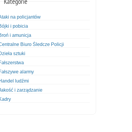
Kategorie
Ataki na policjantów
Bójki i pobicia
Broń i amunicja
Centralne Biuro Śledcze Policji
Dzieła sztuki
Fałszerstwa
Fałszywe alarmy
Handel ludźmi
Jakość i zarządzanie
Kadry
Kobiety w Policji
Korupcja
Kradzież