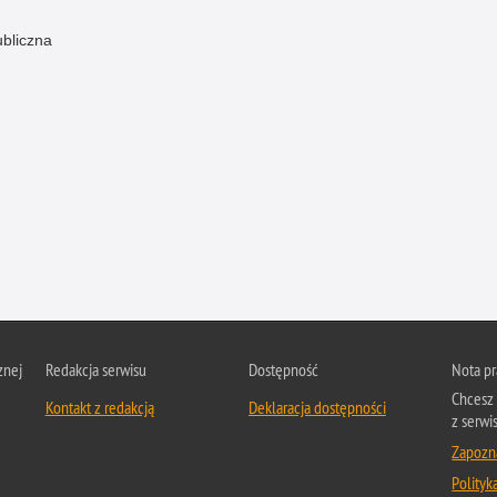
ubliczna
znej
Redakcja serwisu
Dostępność
Nota p
Chcesz 
Kontakt z redakcją
Deklaracja dostępności
z serwis
Zapozna
Polityk