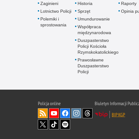
Zaginieni
Historia
Raporty
Lotnictwo Policji
Sprzęt
Opinia p
Polemiki i
Umundurowanie
sprostowania
Współpraca
międzynarodowa
Duszpasterstwo
Policji Kościoła
Rzymskokatolickiego
Prawosławne
Duszpasterstwo
Policji
Policja
online
Biuletyn Informacji Public
BIP KGP