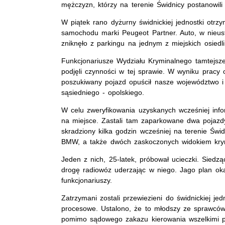
mężczyzn, którzy na terenie Świdnicy postanowili
W piątek rano dyżurny świdnickiej jednostki otrzy
samochodu marki Peugeot Partner. Auto, w nieust
zniknęło z parkingu na jednym z miejskich osiedli
Funkcjonariusze Wydziału Kryminalnego tamtejszej
podjęli czynności w tej sprawie. W wyniku pracy op
poszukiwany pojazd opuścił nasze województwo i 
sąsiedniego - opolskiego.
W celu zweryfikowania uzyskanych wcześniej inform
na miejsce. Zastali tam zaparkowane dwa pojazd
skradziony kilka godzin wcześniej na terenie Świ
BMW, a także dwóch zaskoczonych widokiem kry
Jeden z nich, 25-latek, próbował ucieczki. Sie
drogę radiowóz uderzając w niego. Jago plan okaz
funkcjonariuszy.
Zatrzymani zostali przewiezieni do świdnickiej je
procesowe. Ustalono, że to młodszy ze sprawców 
pomimo sądowego zakazu kierowania wszelkimi po