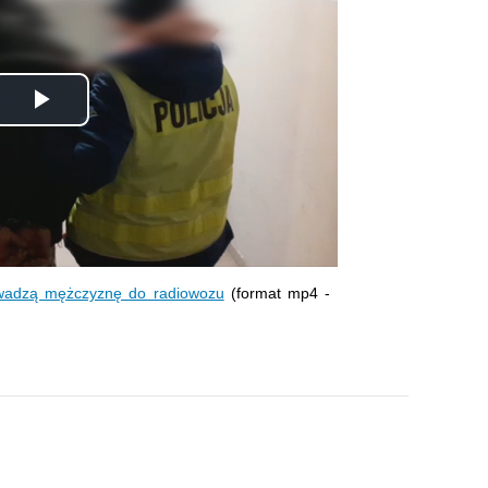
Odtwórz
wideo
rowadzą mężczyznę do radiowozu
(format mp4 -