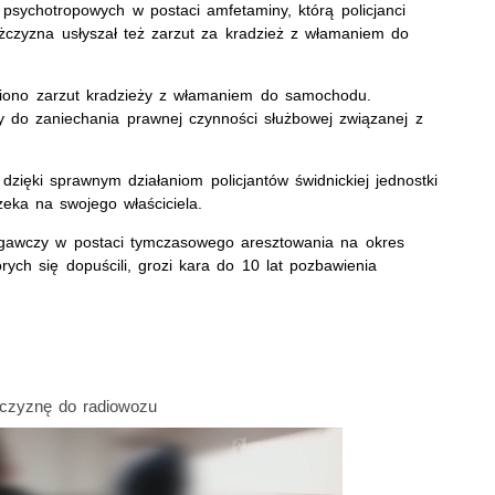
psychotropowych w postaci amfetaminy, którą policjanci
ężczyzna usłyszał też zarzut za kradzież z włamaniem do
wiono zarzut kradzieży z włamaniem do samochodu.
 do zaniechania prawnej czynności służbowej związanej z
dzięki sprawnym działaniom policjantów świdnickiej jednostki
zeka na swojego właściciela.
gawczy w postaci tymczasowego aresztowania na okres
órych się dopuścili, grozi kara do 10 lat pozbawienia
czyznę do radiowozu
atrzymanego mężczyznę do radiowozu