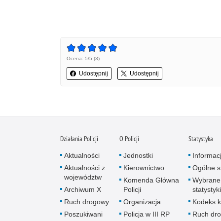
Ocena: 5/5 (3)
Udostępnij
Udostępnij
Działania Policji
O Policji
Statystyka
Aktualności
Jednostki
Informac
Aktualności z
Kierownictwo
Ogólne st
województw
Komenda Główna
Wybrane
Archiwum X
Policji
statystyki
Ruch drogowy
Organizacja
Kodeks k
Poszukiwani
Policja w III RP
Ruch dr