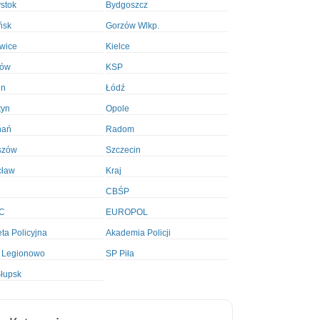
ystok
Bydgoszcz
ńsk
Gorzów Wlkp.
wice
Kielce
ków
KSP
in
Łódź
tyn
Opole
nań
Radom
szów
Szczecin
cław
Kraj
CBŚP
C
EUROPOL
ta Policyjna
Akademia Policji
 Legionowo
SP Piła
łupsk