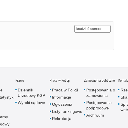
kradzież samochodu
Prawo
Praca w Policji
Zamówienia publiczne
Kontak
je
Dziennik
Praca w Policji
Postępowania o
Rze
Urzędowy KGP
zamówienia
atystyki
Informacje
Skar
Wyroki sądowe
Postępowania
Ogłoszenia
Spr
podprogowe
wet
Listy rankingowe
Archiwum
arny
Rekrutacja
ogowy