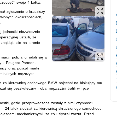
 „zdobyć” swoje 4 kółka.
mał zgłoszenie o kradzieży
alonych okolicznościach,
.
 jednostki niezwłocznie
eracyjnej ustalili, że
znajduje się na terenie
acji, policjanci udali się w
y - Peugeot Partner -
dnicy oraz pojazd marki
minalnych mężczyzn.
dząc za kierownicą osobowego BMW najechał na blokujący mu
ał się bezskuteczny i obaj mężczyźni trafili w ręce
dnostki, gdzie przeprowadzone zostały z nimi czynności
- 24-latek siedział za kierownicą skradzionego samochodu,
jazdami mechanicznymi, za co usłyszał zarzut. Przed