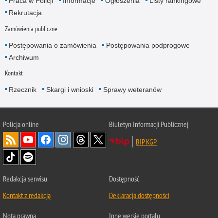
Praca w Policji
Informacje
Ogłoszenia
Listy rankingowe
Rekrutacja
Zamówienia publiczne
Postępowania o zamówienia
Postępowania podprogowe
Archiwum
Kontakt
Rzecznik
Skargi i wnioski
Sprawy weteranów
Policja
online
Biuletyn Informacji Publicznej
BIP KGP
Redakcja serwisu
Dostępność
Kontakt z redakcją
Deklaracja dostępności
Nota prawna
Inne wersje portalu