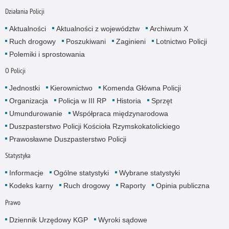
Działania Policji
Aktualności
Aktualności z województw
Archiwum X
Ruch drogowy
Poszukiwani
Zaginieni
Lotnictwo Policji
Polemiki i sprostowania
O Policji
Jednostki
Kierownictwo
Komenda Główna Policji
Organizacja
Policja w III RP
Historia
Sprzęt
Umundurowanie
Współpraca międzynarodowa
Duszpasterstwo Policji Kościoła Rzymskokatolickiego
Prawosławne Duszpasterstwo Policji
Statystyka
Informacje
Ogólne statystyki
Wybrane statystyki
Kodeks karny
Ruch drogowy
Raporty
Opinia publiczna
Prawo
Dziennik Urzędowy KGP
Wyroki sądowe