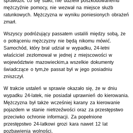
sprawdzić co się stało, nie udzielił poszkodowanemu
mężczyźnie pomocy, nie wezwał na miejsce służb
ratunkowych. Mężczyzna w wyniku poniesionych obrażeń
zmarł.
Wszyscy podróżujący passatem ustalili między sobą, że
o potrąceniu mężczyzny nie będą nikomu mówić.
Samochód, który brał udział w wypadku, 24-letni
właściciel zezłomował w jednej z miejscowości w
województwie mazowieckim,a wszelkie dokumenty
świadczące o tym,że passat był w jego posiadniu
zniszczył.
W trakcie ustaleń w sprawie okazało się, że w dniu
wypadku 24-latek, nie posiadał uprawnień do kierowania.
Mężczyzna był także wcześniej karany za kierowanie
pojazdem w stanie nietrzeźwości oraz za przestępstwo
przeciwko ochronie informacji. Za popełnione
przestępstwo 24-latkowi grozi kara nawet 12 lat
pozbawienia wolności.