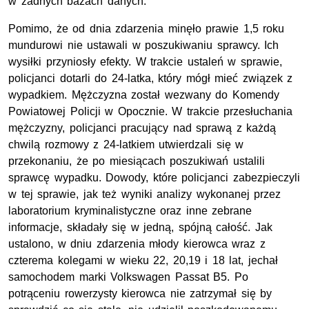
w żadnych bazach danych.
Pomimo, że od dnia zdarzenia minęło prawie 1,5 roku
mundurowi nie ustawali w poszukiwaniu sprawcy. Ich
wysiłki przyniosły efekty. W trakcie ustaleń w sprawie,
policjanci dotarli do 24-latka, który mógł mieć związek z
wypadkiem. Mężczyzna został wezwany do Komendy
Powiatowej Policji w Opocznie. W trakcie przesłuchania
mężczyzny, policjanci pracujący nad sprawą z każdą
chwilą rozmowy z 24-latkiem utwierdzali się w
przekonaniu, że po miesiącach poszukiwań ustalili
sprawcę wypadku. Dowody, które policjanci zabezpieczyli
w tej sprawie, jak też wyniki analizy wykonanej przez
laboratorium kryminalistyczne oraz inne zebrane
informacje, składały się w jedną, spójną całość. Jak
ustalono, w dniu zdarzenia młody kierowca wraz z
czterema kolegami w wieku 22, 20,19 i 18 lat, jechał
samochodem marki Volkswagen Passat B5. Po
potrąceniu rowerzysty kierowca nie zatrzymał się by