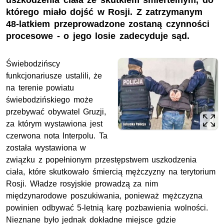
uszkodzenia ciała ze skutkiem śmiertelnym, do
którego miało dojść w Rosji. Z zatrzymanym
48-latkiem przeprowadzone zostaną czynności
procesowe - o jego losie zadecyduje sąd.
Świebodzińscy
funkcjonariusze ustalili, że
na terenie powiatu
świebodzińskiego może
przebywać obywatel Gruzji,
za którym wystawiona jest
czerwona nota Interpolu. Ta
została wystawiona w
związku z popełnionym przestępstwem uszkodzenia
ciała, które skutkowało śmiercią mężczyzny na terytorium
Rosji. Władze rosyjskie prowadzą za nim
międzynarodowe poszukiwania, ponieważ mężczyzna
powinien odbywać 5-letnią karę pozbawienia wolności.
Nieznane było jednak dokładne miejsce gdzie