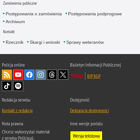
Zamówienia publiczne
Postępowania o zamówienia
Postępowania podprogowe
Archiwum
Kontakt
Rzecznik
Skargi i wnioski
Sprawy weteranów
Policja
online
Biuletyn Informacji Publicznej
BIP KGP
Redakcja serwisu
Dostępność
Kontakt z redakcją
Deklaracja dostępności
Nota prawna
Inne wersje portalu
Chcesz wykorzystać materiał
Wersja tekstowa
z serwisu Policja.pl.