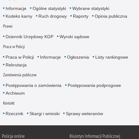
Informacje
Ogólne statystyki
Wybrane statystyki
Kodeks karny
Ruch drogowy
Raporty
Opinia publiczna
Prawo
Dziennik Urzędowy KGP
Wyroki sądowe
Praca w Policji
Praca w Policji
Informacje
Ogłoszenia
Listy rankingowe
Rekrutacja
Zamówienia publiczne
Postępowania o zamówienia
Postępowania podprogowe
Archiwum
Kontakt
Rzecznik
Skargi i wnioski
Sprawy weteranów
Policja
online
Biuletyn Informacji Publicznej