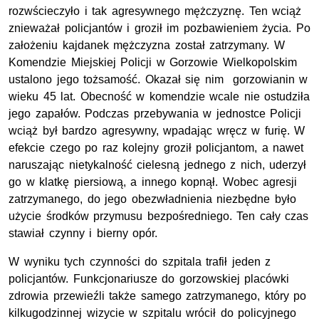
rozwścieczyło i tak agresywnego mężczyznę. Ten wciąż
znieważał policjantów i groził im pozbawieniem życia. Po
założeniu kajdanek mężczyzna został zatrzymany. W
Komendzie Miejskiej Policji w Gorzowie Wielkopolskim
ustalono jego tożsamość. Okazał się nim gorzowianin w
wieku 45 lat. Obecność w komendzie wcale nie ostudziła
jego zapałów. Podczas przebywania w jednostce Policji
wciąż był bardzo agresywny, wpadając wręcz w furię. W
efekcie czego po raz kolejny groził policjantom, a nawet
naruszając nietykalność cielesną jednego z nich, uderzył
go w klatkę piersiową, a innego kopnął. Wobec agresji
zatrzymanego, do jego obezwładnienia niezbędne było
użycie środków przymusu bezpośredniego. Ten cały czas
stawiał czynny i bierny opór.
W wyniku tych czynności do szpitala trafił jeden z
policjantów. Funkcjonariusze do gorzowskiej placówki
zdrowia przewieźli także samego zatrzymanego, który po
kilkugodzinnej wizycie w szpitalu wrócił do policyjnego