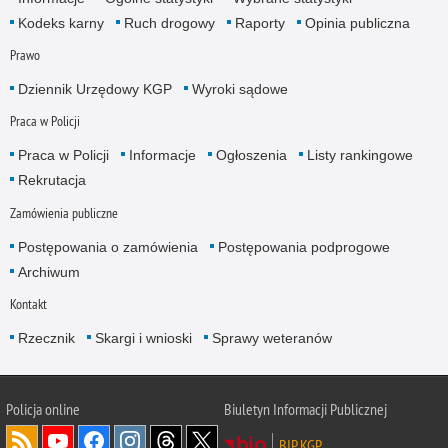
Kodeks karny
Ruch drogowy
Raporty
Opinia publiczna
Prawo
Dziennik Urzędowy KGP
Wyroki sądowe
Praca w Policji
Praca w Policji
Informacje
Ogłoszenia
Listy rankingowe
Rekrutacja
Zamówienia publiczne
Postępowania o zamówienia
Postępowania podprogowe
Archiwum
Kontakt
Rzecznik
Skargi i wnioski
Sprawy weteranów
Policja
online
Biuletyn Informacji Publicznej
BIP KGP