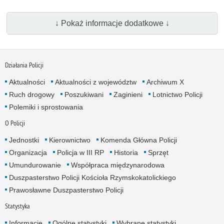
↓ Pokaż informacje dodatkowe ↓
Działania Policji
Aktualności
Aktualności z województw
Archiwum X
Ruch drogowy
Poszukiwani
Zaginieni
Lotnictwo Policji
Polemiki i sprostowania
O Policji
Jednostki
Kierownictwo
Komenda Główna Policji
Organizacja
Policja w III RP
Historia
Sprzęt
Umundurowanie
Współpraca międzynarodowa
Duszpasterstwo Policji Kościoła Rzymskokatolickiego
Prawosławne Duszpasterstwo Policji
Statystyka
Informacje
Ogólne statystyki
Wybrane statystyki