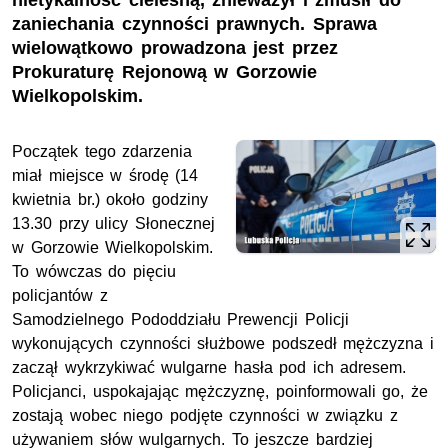
nietykalność cielesną, znieważył i zmusił do
zaniechania czynności prawnych. Sprawa
wielowątkowo prowadzona jest przez
Prokuraturę Rejonową w Gorzowie
Wielkopolskim.
Początek tego zdarzenia
miał miejsce w środę (14
kwietnia br.) około godziny
13.30 przy ulicy Słonecznej
w Gorzowie Wielkopolskim.
To wówczas do pięciu
policjantów z
Samodzielnego Pododdziału Prewencji Policji
wykonujących czynności służbowe podszedł mężczyzna i
zaczął wykrzykiwać wulgarne hasła pod ich adresem.
Policjanci, uspokajając mężczyznę, poinformowali go, że
zostają wobec niego podjęte czynności w związku z
używaniem słów wulgarnych. To jeszcze bardziej