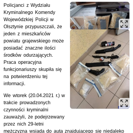
Policjanci z Wydziału
Kryminalnego Komendy
Wojewódzkiej Policji w
Olsztynie przypuszczali, że
jeden z mieszkańców
powiatu grajewskiego może
posiadać znaczne ilości
środków odurzających.
Praca operacyjna
funkcjonariuszy skupiła się
na potwierdzeniu tej
informacji.
We wtorek (20.04.2021 r.) w
trakcie prowadzonych
czynności kryminalni
zauważyli, że podejrzewany
przez nich 29-letni
mężczyzna wsiada do auta znajdującego się niedaleko