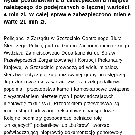
wydał postanowienia o zabezpieczeniu majątku
należącego do podejrzanych o łącznej wartości
4 mln zł. W całej sprawie zabezpieczono mienie
warte 21 mln zł.
Policjanci z Zarządu w Szczecinie Centralnego Biura
Śledczego Policji, pod nadzorem Zachodniopomorskiego
Wydziału Zamiejscowego Departamentu do Spraw
Przestępczości Zorganizowanej i Korupcji Prokuratury
Krajowej w Szczecinie prowadzą od wielu miesięcy
śledztwo dotyczące zorganizowanej grupy przestępczej.
Jej członkowie na zasadzie tzw. „karuzeli podatkowej”
popełniali przestępstwa karne i karnoskarbowe związane
z wystawianiem nierzetelnych i poświadczających
nieprawdę faktur VAT. Przedmiotem przestępstwa są
m.in. usługi budowlane, reklamowe i transportowe.
Kolejne podmioty gospodarcze pełniące rolę
„znikających” podatników lub „buforów”, tworząc
poświadczającą nieprawdę dokumentację generowały