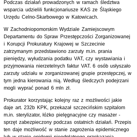
Podczas działań prowadzonych w ramach śledztwa
wsparcia udzielili funkcjonariusze KAS ze Śląskiego
Urzędu Celno-Skarbowego w Katowicach.
W Zachodniopomorskim Wydziale Zamiejscowym
Departamentu do Spraw Przestępczości Zorganizowanej
i Korupcji Prokuratury Krajowej w Szczecinie
zatrzymanym przedstawiono zarzuty m.in. prania
pieniędzy, wyłudzania podatku VAT, czy wystawiania i
przyjmowania nierzetelnych faktur VAT. 6 osób usłyszało
zarzuty udziału w zorganizowanej grupie przestępczej, w
tym jedna kierowania nią. Według śledczych podejrzani
mogli wyprać ponad 6 mln zł.
Prokurator korzystając kolejny raz z możliwości jakie
daje art. 232b KPK, przekazał szczecińskim szpitalom
m.in. sterylizator, łóżko pielęgnacyjne czy masażer -
sprzęt zabezpieczony podczas ostatnich działań. Przepis
ten daje możliwość w stanie zagrożenia epidemicznego
lub w stanie epidemii nieodpłatnego przekazania