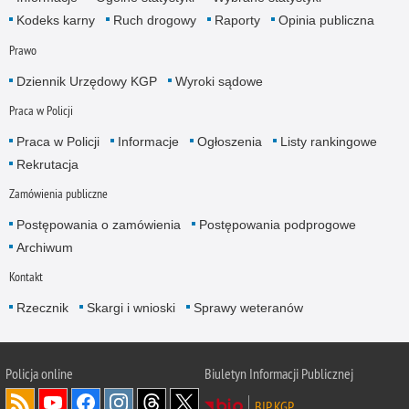
Kodeks karny
Ruch drogowy
Raporty
Opinia publiczna
Prawo
Dziennik Urzędowy KGP
Wyroki sądowe
Praca w Policji
Praca w Policji
Informacje
Ogłoszenia
Listy rankingowe
Rekrutacja
Zamówienia publiczne
Postępowania o zamówienia
Postępowania podprogowe
Archiwum
Kontakt
Rzecznik
Skargi i wnioski
Sprawy weteranów
Policja
online
Biuletyn Informacji Publicznej
BIP KGP