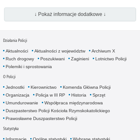
↓ Pokaż informacje dodatkowe ↓
Działania Policji
Aktualności
Aktualności z województw
Archiwum X
Ruch drogowy
Poszukiwani
Zaginieni
Lotnictwo Policji
Polemiki i sprostowania
O Policji
Jednostki
Kierownictwo
Komenda Główna Policji
Organizacja
Policja w III RP
Historia
Sprzęt
Umundurowanie
Współpraca międzynarodowa
Duszpasterstwo Policji Kościoła Rzymskokatolickiego
Prawosławne Duszpasterstwo Policji
Statystyka
Informacje
Ogólne statystyki
Wybrane statystyki