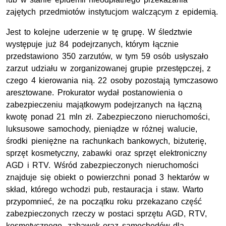
zajętych przedmiotów instytucjom walczącym z epidemią.
Jest to kolejne uderzenie w tę grupę. W śledztwie
występuje już 84 podejrzanych, którym łącznie
przedstawiono 350 zarzutów, w tym 59 osób usłyszało
zarzut udziału w zorganizowanej grupie przestępczej, z
czego 4 kierowania nią. 22 osoby pozostają tymczasowo
aresztowane. Prokurator wydał postanowienia o
zabezpieczeniu majątkowym podejrzanych na łączną
kwotę ponad 21 mln zł. Zabezpieczono nieruchomości,
luksusowe samochody, pieniądze w różnej walucie,
środki pieniężne na rachunkach bankowych, biżuterię,
sprzęt kosmetyczny, zabawki oraz sprzęt elektroniczny
AGD i RTV. Wśród zabezpieczonych nieruchomości
znajduje się obiekt o powierzchni ponad 3 hektarów w
skład, którego wchodzi pub, restauracja i staw. Warto
przypomnieć, że na początku roku przekazano część
zabezpieczonych rzeczy w postaci sprzętu AGD, RTV,
kosmetycznego, zabawek oraz samochodów dla