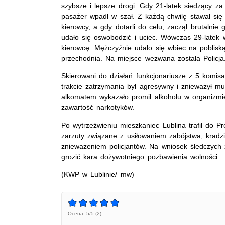
szybsze i lepsze drogi. Gdy 21-latek siedzący za 
pasażer wpadł w szał. Z każdą chwilę stawał się
kierowcy, a gdy dotarli do celu, zaczął brutaln
udało się oswobodzić i uciec. Wówczas 29-latek w
kierowcę. Mężczyźnie udało się wbiec na poblisk
przechodnia. Na miejsce wezwana została Policja
Skierowani do działań funkcjonariusze z 5 komis
trakcie zatrzymania był agresywny i znieważył m
alkomatem wykazało promil alkoholu w organizm
zawartość narkotyków.
Po wytrzeźwieniu mieszkaniec Lublina trafił do P
zarzuty związane z usiłowaniem zabójstwa, krad
znieważeniem policjantów. Na wniosek śledczyc
grozić kara dożywotniego pozbawienia wolności.
(KWP w Lublinie/ mw)
Ocena: 5/5 (2)