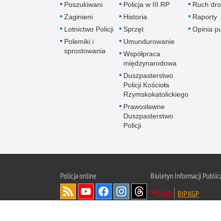
Poszukiwani
Policja w III RP
Ruch dr
Zaginieni
Historia
Raporty
Lotnictwo Policji
Sprzęt
Opinia p
Polemiki i
Umundurowanie
sprostowania
Współpraca
międzynarodowa
Duszpasterstwo
Policji Kościoła
Rzymskokatolickiego
Prawosławne
Duszpasterstwo
Policji
Policja
online
Biuletyn Informacji Public
BIP KGP