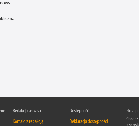
ogowy
ubliczna
znej
Redakcja serwisu
Dostępność
Nota p
Chcesz 
Kontakt z redakcją
Deklaracja dostępności
z serwis
Zapozna