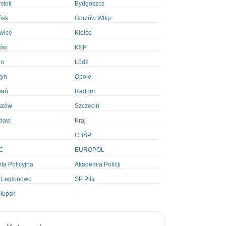
ystok
Bydgoszcz
ńsk
Gorzów Wlkp.
wice
Kielce
ków
KSP
in
Łódź
tyn
Opole
nań
Radom
szów
Szczecin
cław
Kraj
CBŚP
C
EUROPOL
ta Policyjna
Akademia Policji
 Legionowo
SP Piła
łupsk