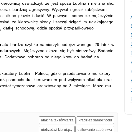
kierownicą oświadczył, że jest spoza Lublina i nie zna ulic,
 coraz bardziej agresywny. Wyzywał i groził zabójstwem
ie go bić po głowie i dusić. W pewnym momencie mężczyźnie
siadł za kierownicę skody i zaczął ścigać im uciekającego
ą klatkę schodową, gdzie spotkał przypadkowego
.
ariatu bardzo szybko namierzyli podejrzewanego. 29-latek w
undurowych. Mężczyzna okazał się być nietrzeźwy. Badanie
ie. Dodatkowo pobrano od niego krew do badań na
rokuratury Lublin - Północ, gdzie przedstawiono mu cztery
zieżą samochodu, kierowaniem pod wpływem alkoholu oraz
h został tymczasowo aresztowany na 3 miesiące. Może mu
atak na taksówkarza
kradzież samochodu
nietrzeźwi kierujący
usiłowanie zabójstwa