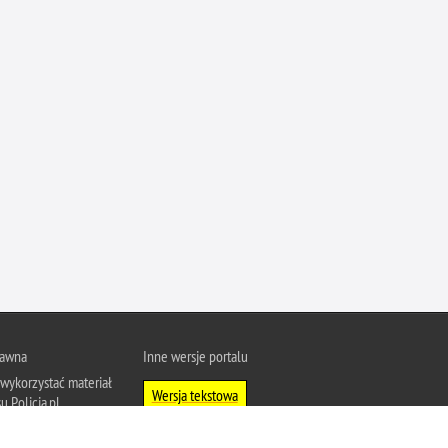
Ofiarni i odważni
Opinia publiczna
Oszustwa
Pedofilia, pornografia dziecięca
Piractwo przemysłowe
Podrabianie znaków towarowych
Pogryzienia przez psy
Polemiki i sprostowania
Policja inaczej
Policjant z pasją
Porwania
rawna
Inne wersje portalu
Pożary i podpalenia
wykorzystać materiał
Wersja tekstowa
u Policja.pl.
Pranie brudnych pieniędzy
About Polish Police
j się z zasadami
Prawa człowieka