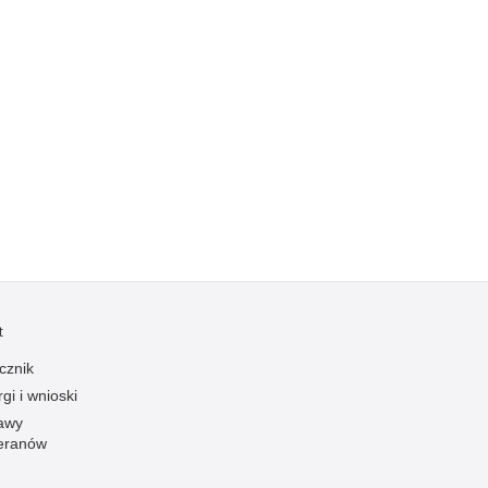
Kradzieże z włamaniem
Kultura
Logistyka, wyposażenie
Materiały wybuchowe
Nagrodzeni policjanci
Napady na banki
Napady na taksówkarzy
Napady na tiry
Nielegalny handel farmaceutykami
Nietrzeźwi kierujący
t
Nietrzeźwi opiekunowie
cznik
Nietrzeźwi pracownicy
gi i wnioski
Niszczenie mienia
awy
eranów
Nowoczesne technologie w pracy Policji
Odpowiedzialność majątkowa Policji