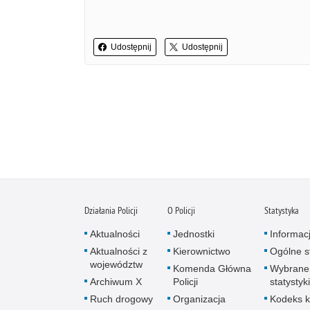
Udostępnij
Udostępnij
Działania Policji
O Policji
Statystyka
Aktualności
Jednostki
Informac
Aktualności z
Kierownictwo
Ogólne st
województw
Komenda Główna
Wybrane
Archiwum X
Policji
statystyki
Ruch drogowy
Organizacja
Kodeks k