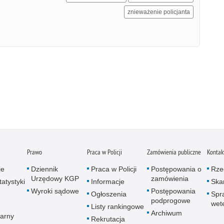
znieważenie policjanta
Prawo
Praca w Policji
Zamówienia publiczne
Kontak
je
Dziennik
Praca w Policji
Postępowania o
Rze
Urzędowy KGP
zamówienia
atystyki
Informacje
Skar
Wyroki sądowe
Postępowania
Ogłoszenia
Spr
podprogowe
wet
Listy rankingowe
Archiwum
arny
Rekrutacja