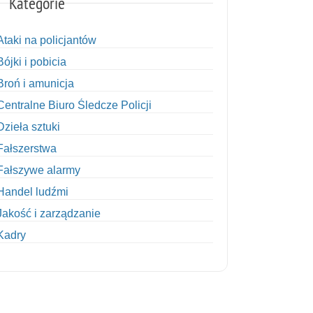
Kategorie
Ataki na policjantów
Bójki i pobicia
Broń i amunicja
Centralne Biuro Śledcze Policji
Dzieła sztuki
Fałszerstwa
Fałszywe alarmy
Handel ludźmi
Jakość i zarządzanie
Kadry
Kobiety w Policji
Korupcja
Kradzież