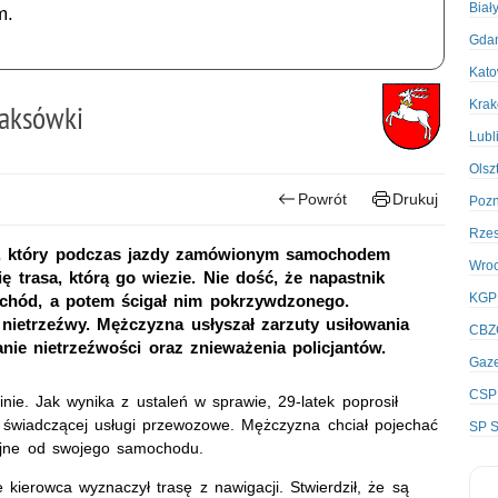
Biał
m.
Gda
Kato
Kra
aksówki
Lubl
Olsz
Powrót
Drukuj
Poz
Rze
atka, który podczas jazdy zamówionym samochodem
Wro
 trasa, którą go wiezie. Nie dość, że napastnik
KGP
ochód, a potem ścigał nim pokrzywdzonego.
nietrzeźwy. Mężczyzna usłyszał zarzuty usiłowania
CBZ
nie nietrzeźwości oraz znieważenia policjantów.
Gaze
CSP
nie. Jak wynika z ustaleń w sprawie, 29-latek poprosił
świadczącej usługi przewozowe. Mężczyzna chciał pojechać
SP S
cyjne od swojego samochodu.
 kierowca wyznaczył trasę z nawigacji. Stwierdził, że są