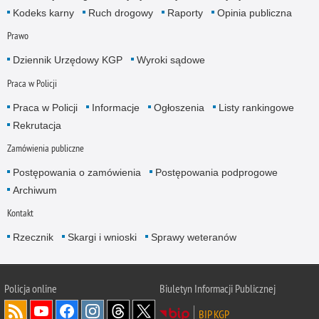
Kodeks karny
Ruch drogowy
Raporty
Opinia publiczna
Prawo
Dziennik Urzędowy KGP
Wyroki sądowe
Praca w Policji
Praca w Policji
Informacje
Ogłoszenia
Listy rankingowe
Rekrutacja
Zamówienia publiczne
Postępowania o zamówienia
Postępowania podprogowe
Archiwum
Kontakt
Rzecznik
Skargi i wnioski
Sprawy weteranów
Policja
online
Biuletyn Informacji Publicznej
BIP KGP