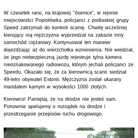
W czwartek rano, na krajowej "ósemce", w rejonie
miejscowości Popiołówka, policjanci z podlaskiej grupy
Speed zatrzymali do kontroli scanię. Chwilę wcześniej
kierujący nią mężczyzna wyprzedzał na zakazie inny
samochód ciężarowy. Kontynuował ten manewr
dojeżdżając aż do wierzchołka wzniesienia. Nie wiedział,
że jego niebezpieczną jazdę rejestruje tylna kamera
nieoznakowanego radiowozu, którym jechali policjanci ze
Speedu. Okazało się, że za kierownicą scanii siedział
49-letni obywatel Estonii. Mężczyzna został ukarany
mandatem karnym w wysokości 1000 złotych.
Kierowco! Pamiętaj, że na drodze nie jesteś sam.
Ponownie apelujemy o rozsądek na drodze i
przestrzeganie przepisów ruchu drogowego.
Opis filmu: Widok na drogę, po której jedzie ciąg pojazd