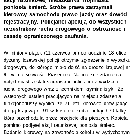
akcji ratunkowej mieszkanka Trójmiasta
poniosła śmierć. Stróże prawa zatrzymali
kierowcy samochodu prawo jazdy oraz dowód
rejestracyjny. Policjanci apelują do wszystkich
uczestników ruchu drogowego o ostrożność i
zasadę ograniczonego zaufania.
W miniony piątek (11 czerwca br.) po godzinie 18 oficer
dyżurny tczewskiej policji otrzymał zgłoszenie o wypadku
drogowym, do którego miało dojść na drodze krajowej nr
91 w miejscowości Piaseczno. Na miejsce zdarzenia
natychmiast zostali skierowani policjanci z wydziału
ruchu drogowego wraz z technikiem kryminalistyki. Ze
wstępnych ustaleń pracujących na miejscu zdarzenia
funkcjonariuszy wynika, że 21-letni kierowca bmw jadąc
drogą krajową nr 91 w kierunku Łodzi, potrącił 79-latkę,
która przechodziła przez przejście dla pieszych. Kobieta
pomimo podjętej akcji ratunkowej poniosła śmierć.
Badanie kierowcy na zawartość alkoholu w wydychanym