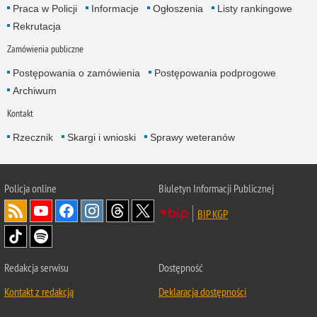
Praca w Policji
Informacje
Ogłoszenia
Listy rankingowe
Rekrutacja
Zamówienia publiczne
Postępowania o zamówienia
Postępowania podprogowe
Archiwum
Kontakt
Rzecznik
Skargi i wnioski
Sprawy weteranów
Policja
online
Biuletyn Informacji Publicznej
BIP KGP
Redakcja serwisu
Dostępność
Kontakt z redakcją
Deklaracja dostępności