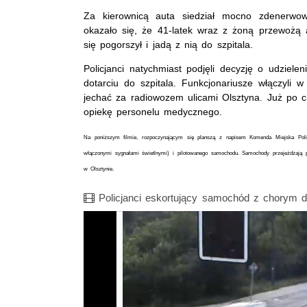
Za kierownicą auta siedział mocno zdenerwow
okazało się, że 41-latek wraz z żoną przewożą a
się pogorszył i jadą z nią do szpitala.
Policjanci natychmiast podjęli decyzję o udzie
dotarciu do szpitala. Funkcjonariusze włączyli w
jechać za radiowozem ulicami Olsztyna. Już po chw
opiekę personelu medycznego.
Na poniższym filmie, rozpoczynającym się planszą z napisem Komenda Miejska Polic
włączonymi sygnałami świetlnymi) i pilotowanego samochodu. Samochody przejeżdżają 
w Olsztynie.
Film
Policjanci eskortujący samochód z chorym 
Opis filmu: Policjanci eskortujący samochód z ch