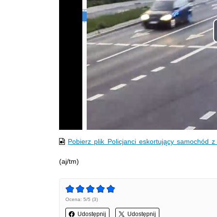
Pobierz plik Policjanci eskortujący samochód 
(aj/tm)
Ocena: 5/5 (3)
Udostępnij
Udostępnij