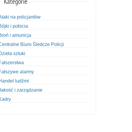
Kategorie
Ataki na policjantów
Bójki i pobicia
Broń i amunicja
Centralne Biuro Śledcze Policji
Dzieła sztuki
Fałszerstwa
Fałszywe alarmy
Handel ludźmi
Jakość i zarządzanie
Kadry
Kobiety w Policji
Korupcja
Kradzież