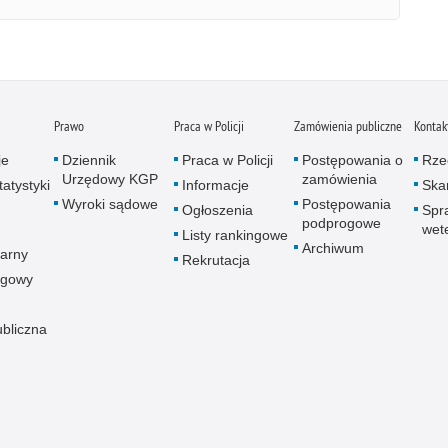
Prawo
Praca w Policji
Zamówienia publiczne
Kontak
je
Dziennik
Praca w Policji
Postępowania o
Rze
Urzędowy KGP
zamówienia
atystyki
Informacje
Skar
Wyroki sądowe
Postępowania
Ogłoszenia
Spr
podprogowe
wet
Listy rankingowe
Archiwum
arny
Rekrutacja
ogowy
ubliczna