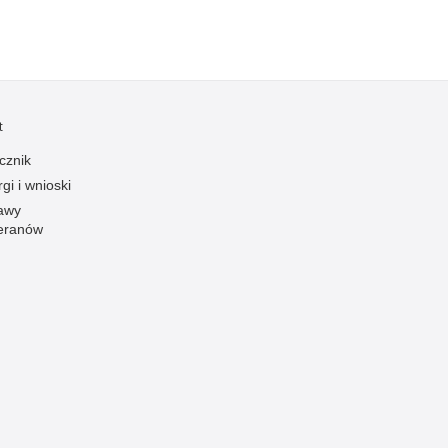
Ofiarni i odważni
Opinia publiczna
Oszustwa
Pedofilia, pornografia dziecięca
t
Piractwo przemysłowe
cznik
Podrabianie znaków towarowych
gi i wnioski
awy
Pogryzienia przez psy
eranów
Polemiki i sprostowania
Policja inaczej
Policjant z pasją
Porwania
Pożary i podpalenia
Pranie brudnych pieniędzy
Prawa człowieka