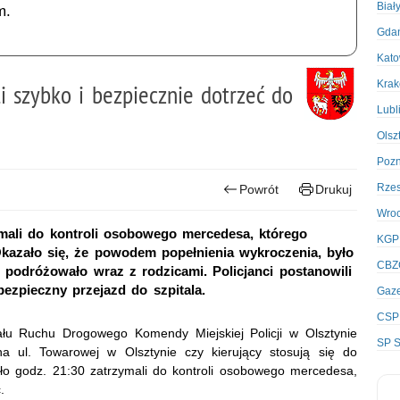
Biał
m.
Gda
Kato
Kra
i szybko i bezpiecznie dotrzeć do
Lubl
Olsz
Poz
Rze
Powrót
Drukuj
Wro
mali do kontroli osobowego mercedesa, którego
KGP
Okazało się, że powodem popełnienia wykroczenia, było
CBZ
e podróżowało wraz z rodzicami. Policjanci postanowili
bezpieczny przejazd do szpitala.
Gaze
CSP
ału Ruchu Drogowego Komendy Miejskiej Policji w Olsztynie
SP S
ul. Towarowej w Olsztynie czy kierujący stosują się do
o godz. 21:30 zatrzymali do kontroli osobowego mercedesa,
.