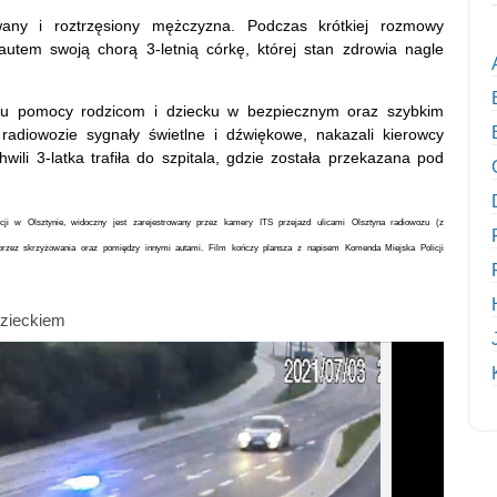
any i roztrzęsiony mężczyzna. Podczas krótkiej rozmowy
utem swoją chorą 3-letnią córkę, której stan zdrowia nagle
leniu pomocy rodzicom i dziecku w bezpiecznym oraz szybkim
 radiowozie sygnały świetlne i dźwiękowe, nakazali kierowcy
ili 3-latka trafiła do szpitala, gdzie została przekazana pod
ji w Olsztynie, widoczny jest zarejestrowany przez kamery ITS przejazd ulicami Olsztyna radiowozu (z
przez skrzyżowania oraz pomiędzy innymi autami. Film kończy plansza z napisem Komenda Miejska Policji
dzieckiem
orym dzieckiem