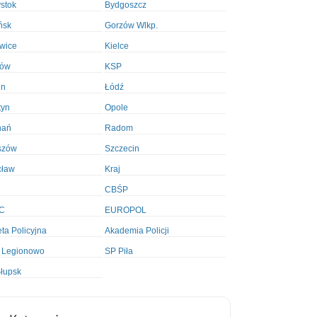
ystok
Bydgoszcz
ńsk
Gorzów Wlkp.
wice
Kielce
ków
KSP
in
Łódź
tyn
Opole
nań
Radom
szów
Szczecin
cław
Kraj
CBŚP
C
EUROPOL
ta Policyjna
Akademia Policji
 Legionowo
SP Piła
łupsk