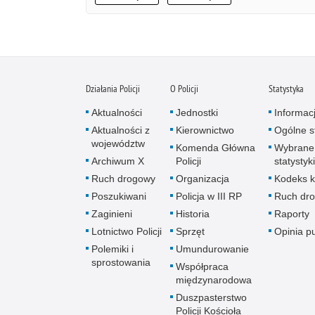
Działania Policji
O Policji
Statystyka
Aktualności
Jednostki
Informac
Aktualności z
Kierownictwo
Ogólne st
województw
Komenda Główna
Wybrane
Archiwum X
Policji
statystyki
Ruch drogowy
Organizacja
Kodeks k
Poszukiwani
Policja w III RP
Ruch dr
Zaginieni
Historia
Raporty
Lotnictwo Policji
Sprzęt
Opinia p
Polemiki i
Umundurowanie
sprostowania
Współpraca
międzynarodowa
Duszpasterstwo
Policji Kościoła