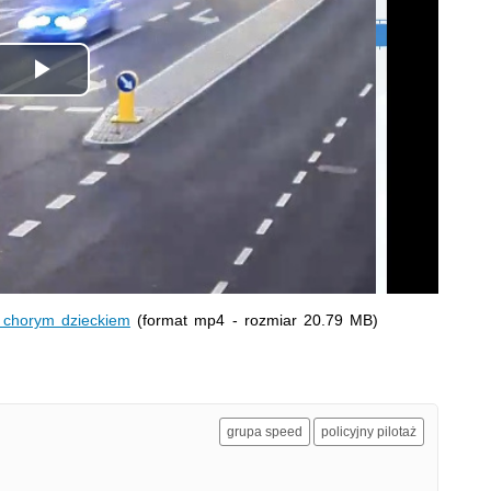
Odtwórz
wideo
z chorym dzieckiem
(format mp4 - rozmiar 20.79 MB)
grupa speed
policyjny pilotaż