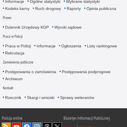
Informacje
Ogólne statystyki
Wybrane statystyki
Kodeks karny
Ruch drogowy
Raporty
Opinia publiczna
Prawo
Dziennik Urzędowy KGP
Wyroki sądowe
Praca w Policji
Praca w Policji
Informacje
Ogłoszenia
Listy rankingowe
Rekrutacja
Zamówienia publiczne
Postępowania o zamówienia
Postępowania podprogowe
Archiwum
Kontakt
Rzecznik
Skargi i wnioski
Sprawy weteranów
Policja
online
Biuletyn Informacji Publicznej