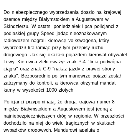
Do niebezpiecznego wyprzedzania doszło na krajowej
ósemce między Białymstokiem a Augustowem w
Skindzierzu. W ostatni poniedziałek lipca policjanci z
podlaskiej grupy Speed jadąc nieoznakowanym
radiowozem nagrali kierowcę volkswagena, który
wyprzedził tira łamiąc przy tym przepisy ruchu
drogowego. Jak się okazało pojazdem kierował obywatel
Litwy. Kierowca zlekceważył znak P-4 "linia podwójna
ciągła" oraz znak C-9 "nakaz jazdy z prawej strony
znaku". Bezpośrednio po tym manewrze pojazd został
zatrzymany do kontroli, a kierowca otrzymał mandat
karny w wysokości 1000 złotych.
Policjanci przypominają, że droga krajowa numer 8
między Białymstokiem a Augustowem jest jedną z
najniebezpieczniejszych dróg w regionie. W przeszłości
dochodziło na niej do wielu tragicznych w skutkach
wypadków drogowych. Mundurowi apelują o