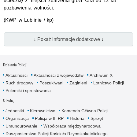
ucieczkę z miejsca zdarzenia grozi kara do 12 lat
pozbawienia wolności.
(KWP w Lublinie / kp)
↓ Pokaż informacje dodatkowe ↓
Działania Policji
Aktualności
Aktualności z województw
Archiwum X
Ruch drogowy
Poszukiwani
Zaginieni
Lotnictwo Policji
Polemiki i sprostowania
O Policji
Jednostki
Kierownictwo
Komenda Główna Policji
Organizacja
Policja w III RP
Historia
Sprzęt
Umundurowanie
Współpraca międzynarodowa
Duszpasterstwo Policji Kościoła Rzymskokatolickiego