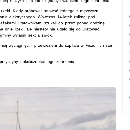
cą ruszył im 14-latek będący świadkiem tego zdarzenia.
 rzeki. Kiedy próbował ratować jednego z mężczyzn
ania elektrycznego. Wówczas 14-latek zniknął pod
rażakami i ratownikami szukali go przez ponad godzinę.
a dnie rzeki, ale niestety nie udało się go uratować.
 gminy wyjaśni sekcja zwłok.
iej wyciągnięci i przewiezieni do szpitala w Piszu. Ich stan
przyczyny i okoliczności tego zdarzenia.