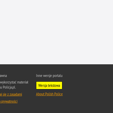
Ruch Drogowy
Samobójstwa
Sport
Stalking
Statystyka
Szkolenia i ćwiczenia
Terroryzm
Unia Europejska
Uprowadzenia
rawna
Inne wersje portalu
Uroczystości
wykorzystać materiał
Utonięcia
Wersja tekstowa
u Policja.pl.
Współpraca międzynarodowa
About Polish Police
j się z zasadami
Współpraca Policji z innymi podmiotami
a prywatności
Wykroczenia