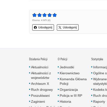
Ocena: 4.8/5 (4)
Udostępnij
Udostępnij
Działania Policji
O Policji
Statystyka
Aktualności
Jednostki
Informac
Aktualności z
Kierownictwo
Ogólne st
województw
Komenda Główna
Wybrane
Archiwum X
Policji
statystyki
Ruch drogowy
Organizacja
Kodeks k
Poszukiwani
Policja w III RP
Ruch dr
Zaginieni
Historia
Raporty