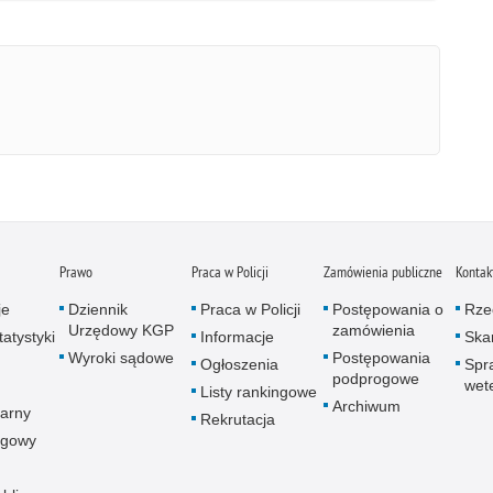
Prawo
Praca w Policji
Zamówienia publiczne
Kontak
je
Dziennik
Praca w Policji
Postępowania o
Rze
Urzędowy KGP
zamówienia
atystyki
Informacje
Skar
Wyroki sądowe
Postępowania
Ogłoszenia
Spr
podprogowe
wet
Listy rankingowe
Archiwum
arny
Rekrutacja
ogowy