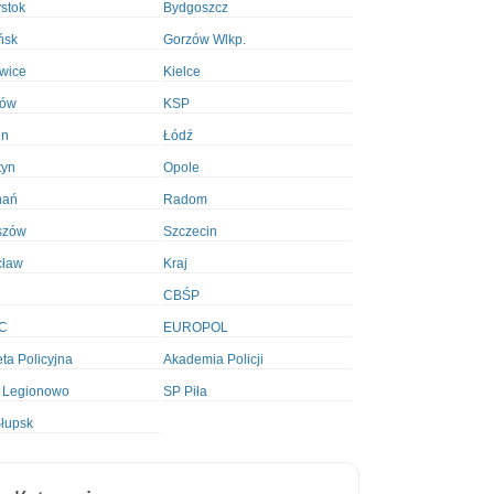
ystok
Bydgoszcz
ńsk
Gorzów Wlkp.
wice
Kielce
ków
KSP
in
Łódź
tyn
Opole
nań
Radom
szów
Szczecin
cław
Kraj
CBŚP
C
EUROPOL
ta Policyjna
Akademia Policji
 Legionowo
SP Piła
łupsk