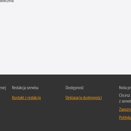
ubliczna
znej
Redakcja serwisu
Dostępność
Nota p
Chcesz 
Kontakt z redakcją
Deklaracja dostępności
z serwis
Zapozna
Polityk