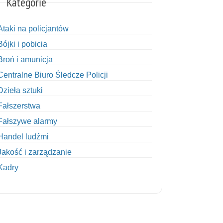
Kategorie
Ataki na policjantów
Bójki i pobicia
Broń i amunicja
Centralne Biuro Śledcze Policji
Dzieła sztuki
Fałszerstwa
Fałszywe alarmy
Handel ludźmi
Jakość i zarządzanie
Kadry
Kobiety w Policji
Korupcja
Kradzież