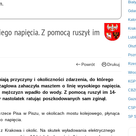
Biał
m.
Gda
Kato
Kra
iego napięcia. Z pomocą ruszył im
Lubl
Olsz
Poz
Rze
Powrót
Drukuj
Wro
iają przyczyny i okoliczności zdarzenia, do którego
KGP
żaglowa zahaczyła masztem o linię wysokiego napięcia.
CBZ
h mężczyzn wpadło do wody. Z pomocą ruszył im 14-
ty nastolatek ratując poszkodowanych sam zginął.
Gaze
CSP
 rzece Pisa w Piszu, w okolicach mostu kolejowego, płynąca
SP S
o napięcia.
 z Krakowa i okolic. Na skutek wyładowania elektrycznego