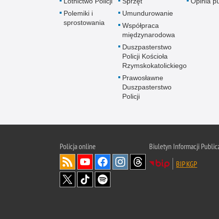
Lotnictwo Policji
Sprzęt
Opinia p
Polemiki i
Umundurowanie
sprostowania
Współpraca
międzynarodowa
Duszpasterstwo
Policji Kościoła
Rzymskokatolickiego
Prawosławne
Duszpasterstwo
Policji
Policja
online
Biuletyn Informacji Public
BIP KGP