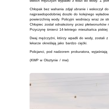
dwóch mężczyzn wypadło z łodzi do wody. Z pomo
Chłopak bez wahania zdjął ubranie i wskoczył do
najprawdopodobniej doszło do kolejnego wyładow
powierzchnią wody. Policyjni wodniacy wraz ze st
Chłopiec został odnaleziony przez płetwonurków n
Przyczynę śmierci 14-letniego mieszkańca piskiej
Dwaj mężczyźni, którzy wpadli do wody, zostali z n
lekarze określają jako bardzo ciężki.
Policjanci, pod nadzorem prokuratora, wyjaśniają 
(KWP w Olsztynie / mw)