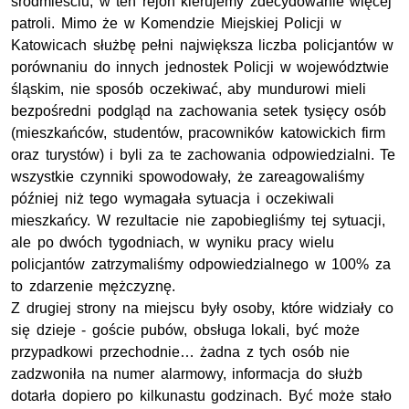
śródmieściu, w ten rejon kierujemy zdecydowanie więcej
patroli. Mimo że w Komendzie Miejskiej Policji w
Katowicach służbę pełni największa liczba policjantów w
porównaniu do innych jednostek Policji w województwie
śląskim, nie sposób oczekiwać, aby mundurowi mieli
bezpośredni podgląd na zachowania setek tysięcy osób
(mieszkańców, studentów, pracowników katowickich firm
oraz turystów) i byli za te zachowania odpowiedzialni. Te
wszystkie czynniki spowodowały, że zareagowaliśmy
później niż tego wymagała sytuacja i oczekiwali
mieszkańcy. W rezultacie nie zapobiegliśmy tej sytuacji,
ale po dwóch tygodniach, w wyniku pracy wielu
policjantów zatrzymaliśmy odpowiedzialnego w 100% za
to zdarzenie mężczyznę.
Z drugiej strony na miejscu były osoby, które widziały co
się dzieje - goście pubów, obsługa lokali, być może
przypadkowi przechodnie… żadna z tych osób nie
zadzwoniła na numer alarmowy, informacja do służb
dotarła dopiero po kilkunastu godzinach. Być może stało