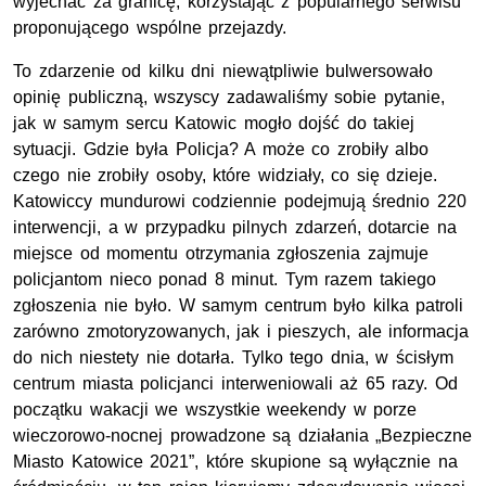
wyjechać za granicę, korzystając z popularnego serwisu
proponującego wspólne przejazdy.
To zdarzenie od kilku dni niewątpliwie bulwersowało
opinię publiczną, wszyscy zadawaliśmy sobie pytanie,
jak w samym sercu Katowic mogło dojść do takiej
sytuacji. Gdzie była Policja? A może co zrobiły albo
czego nie zrobiły osoby, które widziały, co się dzieje.
Katowiccy mundurowi codziennie podejmują średnio 220
interwencji, a w przypadku pilnych zdarzeń, dotarcie na
miejsce od momentu otrzymania zgłoszenia zajmuje
policjantom nieco ponad 8 minut. Tym razem takiego
zgłoszenia nie było. W samym centrum było kilka patroli
zarówno zmotoryzowanych, jak i pieszych, ale informacja
do nich niestety nie dotarła. Tylko tego dnia, w ścisłym
centrum miasta policjanci interweniowali aż 65 razy. Od
początku wakacji we wszystkie weekendy w porze
wieczorowo-nocnej prowadzone są działania „Bezpieczne
Miasto Katowice 2021”, które skupione są wyłącznie na