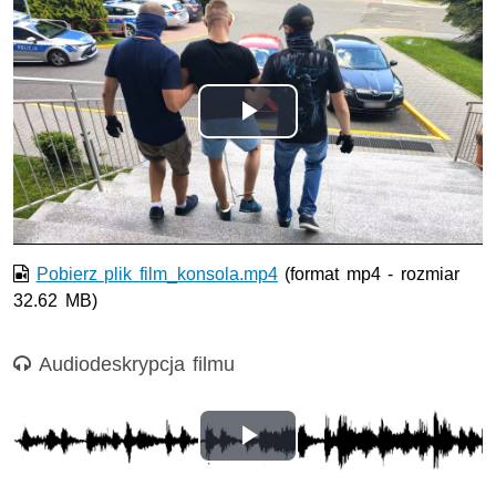
Odtwórz
wideo
Pobierz plik film_konsola.mp4
(format mp4 - rozmiar
32.62 MB)
Nagranie audio
Audiodeskrypcja filmu
Odtwórz