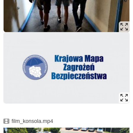
Film
film_konsola.mp4