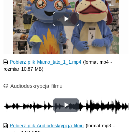
Odtwórz
wideo
Pobierz plik Mamo_tato_1_1.mp4
(format mp4 -
rozmiar 10.87 MB)
Nagranie audio
Audiodeskrypcja filmu
Odtwórz
wideo
Pobierz plik Audiodeskrypcja filmu
(format mp3 -