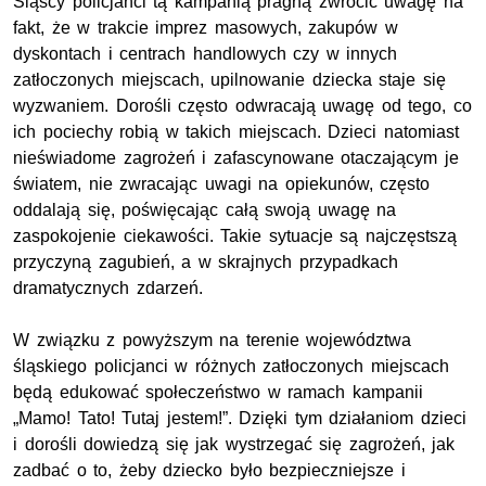
Śląscy policjanci tą kampanią pragną zwrócić uwagę na
fakt, że w trakcie imprez masowych, zakupów w
dyskontach i centrach handlowych czy w innych
zatłoczonych miejscach, upilnowanie dziecka staje się
wyzwaniem. Dorośli często odwracają uwagę od tego, co
ich pociechy robią w takich miejscach. Dzieci natomiast
nieświadome zagrożeń i zafascynowane otaczającym je
światem, nie zwracając uwagi na opiekunów, często
oddalają się, poświęcając całą swoją uwagę na
zaspokojenie ciekawości. Takie sytuacje są najczęstszą
przyczyną zagubień, a w skrajnych przypadkach
dramatycznych zdarzeń.
W związku z powyższym na terenie województwa
śląskiego policjanci w różnych zatłoczonych miejscach
będą edukować społeczeństwo w ramach kampanii
„Mamo! Tato! Tutaj jestem!”. Dzięki tym działaniom dzieci
i dorośli dowiedzą się jak wystrzegać się zagrożeń, jak
zadbać o to, żeby dziecko było bezpieczniejsze i