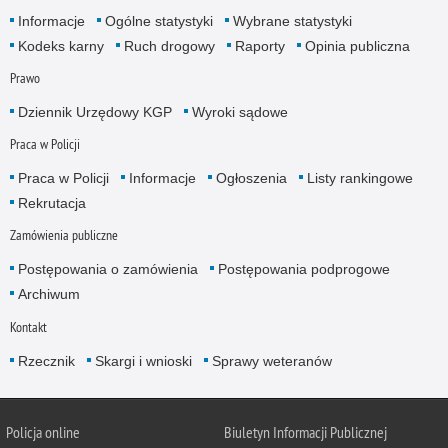
Informacje
Ogólne statystyki
Wybrane statystyki
Kodeks karny
Ruch drogowy
Raporty
Opinia publiczna
Prawo
Dziennik Urzędowy KGP
Wyroki sądowe
Praca w Policji
Praca w Policji
Informacje
Ogłoszenia
Listy rankingowe
Rekrutacja
Zamówienia publiczne
Postępowania o zamówienia
Postępowania podprogowe
Archiwum
Kontakt
Rzecznik
Skargi i wnioski
Sprawy weteranów
Policja
online
Biuletyn Informacji Publicznej