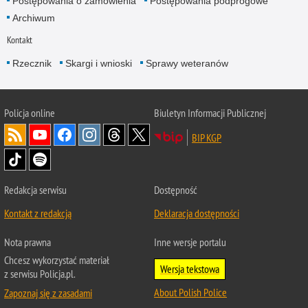
Postępowania o zamówienia
Postępowania podprogowe
Archiwum
Kontakt
Rzecznik
Skargi i wnioski
Sprawy weteranów
Policja
online
Biuletyn Informacji Publicznej
BIP KGP
Redakcja serwisu
Dostępność
Kontakt z redakcją
Deklaracja dostępności
Nota prawna
Inne wersje portalu
Chcesz wykorzystać materiał
Wersja tekstowa
z serwisu Policja.pl.
About Polish Police
Zapoznaj się z zasadami