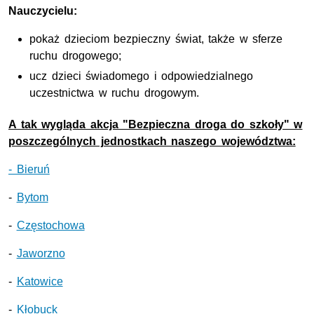
Nauczycielu:
pokaż dzieciom bezpieczny świat, także w sferze
ruchu drogowego;
ucz dzieci świadomego i odpowiedzialnego
uczestnictwa w ruchu drogowym.
A tak wygląda akcja "Bezpieczna droga do szkoły" w
poszczególnych jednostkach naszego województwa:
- Bieruń
-
Bytom
-
Częstochowa
-
Jaworzno
-
Katowice
-
Kłobuck