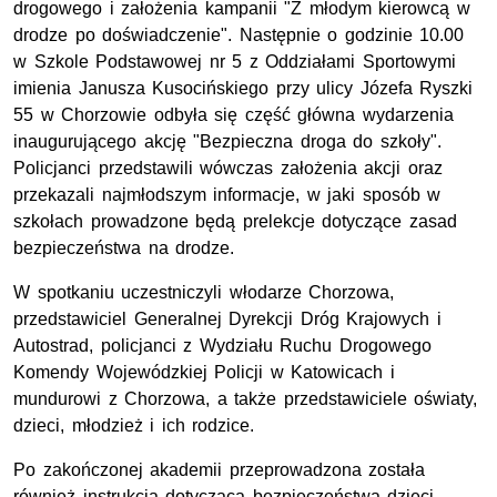
drogowego i założenia kampanii "Z młodym kierowcą w
drodze po doświadczenie". Następnie o godzinie 10.00
w Szkole Podstawowej nr 5 z Oddziałami Sportowymi
imienia Janusza Kusocińskiego przy ulicy Józefa Ryszki
55 w Chorzowie odbyła się część główna wydarzenia
inaugurującego akcję "Bezpieczna droga do szkoły".
Policjanci przedstawili wówczas założenia akcji oraz
przekazali najmłodszym informacje, w jaki sposób w
szkołach prowadzone będą prelekcje dotyczące zasad
bezpieczeństwa na drodze.
W spotkaniu uczestniczyli włodarze Chorzowa,
przedstawiciel Generalnej Dyrekcji Dróg Krajowych i
Autostrad, policjanci z Wydziału Ruchu Drogowego
Komendy Wojewódzkiej Policji w Katowicach i
mundurowi z Chorzowa, a także przedstawiciele oświaty,
dzieci, młodzież i ich rodzice.
Po zakończonej akademii przeprowadzona została
również instrukcja dotycząca bezpieczeństwa dzieci,