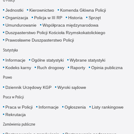
O Policji
Jednostki
Kierownictwo
Komenda Główna Policji
Organizacja
Policja w III RP
Historia
Sprzęt
Umundurowanie
Współpraca międzynarodowa
Duszpasterstwo Policji Kościoła Rzymskokatolickiego
Prawosławne Duszpasterstwo Policji
Statystyka
Informacje
Ogólne statystyki
Wybrane statystyki
Kodeks karny
Ruch drogowy
Raporty
Opinia publiczna
Prawo
Dziennik Urzędowy KGP
Wyroki sądowe
Praca w Policji
Praca w Policji
Informacje
Ogłoszenia
Listy rankingowe
Rekrutacja
Zamówienia publiczne