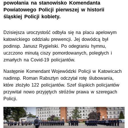
powołania na stanowisko Komendanta
Powiatowego Policji pierwszej w historii
śląskiej Policji kobiety.
Dzisiejsza uroczystość odbyła się na placu apelowym
katowickiego oddziału prewencji. Jej dowódcą był
podinsp.
Janusz Rygielski. Po odegraniu hymnu,
uczczono minutą ciszy pomordowanych, poległych i
zmarłych na Covid-19 policjantów.
Następnie Komendant Wojewódzki Policji w Katowicach
nadinsp.
Roman Rabsztyn odczytał rotę ślubowania,
które złożyło 122 policjantów. Szef śląskich policjantów
przywitał nowo przyjętych stróżów prawa w szeregach
Policji.