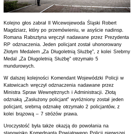
Kolejno głos zabrał II Wicewojewoda Śląski
Robert
Magdziarz,
który po przemówieniu, w asyście
nadinsp.
Romana Rabsztyna wręczył nadawane przez Prezydenta
RP
odznaczenia. Jeden policjant został uhonorowany
Złotym Medalem „Za Długoletnią Służbę”, z kolei Srebrny
Medal „Za Długoletnią Służbę” otrzymało 5
mundurowych.
W dalszej kolejności Komendant Wojewódzki Policji w
Katowicach wręczył odznaczenia nadawane przez
Ministra Spraw Wewnętrznych i Administracji. Złotą
odznaką „Zasłużony policjant” wyróżniony został jeden
policjant, srebrną odznakę otrzymało 2 policjantów, z
kolei brązową – 7 stróżów prawa.
Uroczystość była także okazją do powołania na
stanowisko Komednanta Powiatowego Policji pierwszej