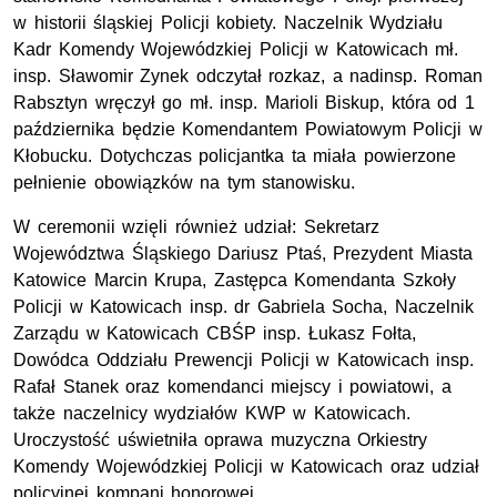
w historii śląskiej Policji kobiety. Naczelnik Wydziału
Kadr Komendy Wojewódzkiej Policji w Katowicach
mł.
insp.
Sławomir Zynek odczytał rozkaz, a
nadinsp.
Roman
Rabsztyn wręczył go
mł. insp.
Marioli Biskup, która od 1
października będzie Komendantem Powiatowym Policji w
Kłobucku. Dotychczas policjantka ta miała powierzone
pełnienie obowiązków na tym stanowisku.
W ceremonii wzięli również udział: Sekretarz
Województwa Śląskiego Dariusz Ptaś, Prezydent Miasta
Katowice Marcin Krupa,
Zastępca Komendanta Szkoły
Policji w Katowicach
insp. dr
Gabriela Socha, Naczelnik
Zarządu w Katowicach
CBŚP
insp
. Łukasz Fołta,
Dowódca Oddziału Prewencji Policji w Katowicach
insp.
Rafał Stanek oraz komendanci miejscy i powiatowi, a
także naczelnicy wydziałów
KWP
w Katowicach
.
Uroczystość uświetniła oprawa muzyczna Orkiestry
Komendy Wojewódzkiej Policji w Katowicach oraz udział
policyjnej kompani honorowej.