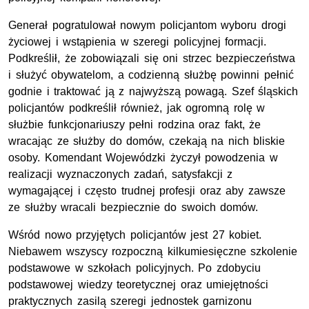
Generał pogratulował nowym policjantom wyboru drogi
życiowej i wstąpienia w szeregi policyjnej formacji.
Podkreślił, że zobowiązali się oni strzec bezpieczeństwa
i służyć obywatelom, a codzienną służbę powinni pełnić
godnie i traktować ją z najwyższą powagą. Szef śląskich
policjantów podkreślił również, jak ogromną rolę w
służbie funkcjonariuszy pełni rodzina oraz fakt, że
wracając ze służby do domów, czekają na nich bliskie
osoby. Komendant Wojewódzki życzył powodzenia w
realizacji wyznaczonych zadań, satysfakcji z
wymagającej i często trudnej profesji oraz aby zawsze
ze służby wracali bezpiecznie do swoich domów.
Wśród nowo przyjętych policjantów
jest 27 kobiet.
Niebawem wszyscy rozpoczną kilkumiesięczne szkolenie
podstawowe w szkołach policyjnych. Po zdobyciu
podstawowej wiedzy teoretycznej oraz umiejętności
praktycznych zasilą szeregi jednostek garnizonu