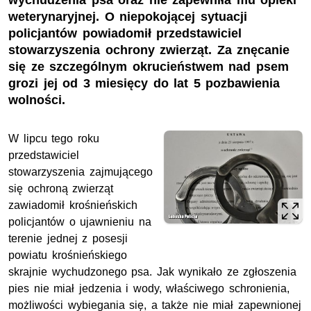
wychudzenia psa oraz nie zapewniła mu opieki
weterynaryjnej. O niepokojącej sytuacji
policjantów powiadomił przedstawiciel
stowarzyszenia ochrony zwierząt. Za znęcanie
się ze szczególnym okrucieństwem nad psem
grozi jej od 3 miesięcy do lat 5 pozbawienia
wolności.
W lipcu tego roku
przedstawiciel
stowarzyszenia zajmującego
się ochroną zwierząt
zawiadomił krośnieńskich
policjantów o ujawnieniu na
terenie jednej z posesji
powiatu krośnieńskiego
skrajnie wychudzonego psa. Jak wynikało ze zgłoszenia
pies nie miał jedzenia i wody, właściwego schronienia,
możliwości wybiegania się, a także nie miał zapewnionej