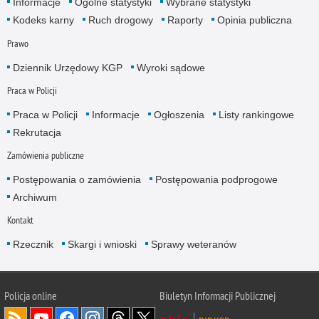
Informacje
Ogólne statystyki
Wybrane statystyki
Kodeks karny
Ruch drogowy
Raporty
Opinia publiczna
Prawo
Dziennik Urzędowy KGP
Wyroki sądowe
Praca w Policji
Praca w Policji
Informacje
Ogłoszenia
Listy rankingowe
Rekrutacja
Zamówienia publiczne
Postępowania o zamówienia
Postępowania podprogowe
Archiwum
Kontakt
Rzecznik
Skargi i wnioski
Sprawy weteranów
Policja
online
Biuletyn Informacji Publicznej