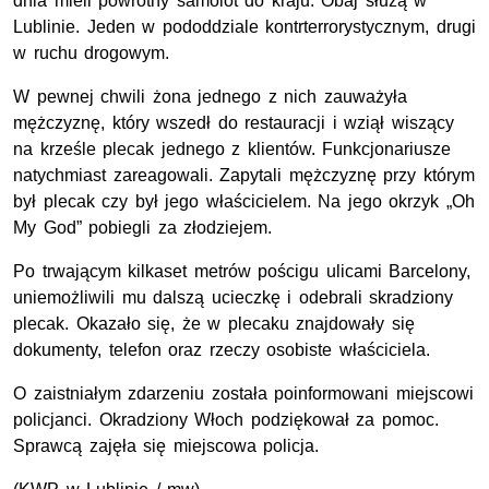
dnia mieli powrotny samolot do kraju. Obaj służą w
Lublinie. Jeden w pododdziale kontrterrorystycznym, drugi
w ruchu drogowym.
W pewnej chwili żona jednego z nich zauważyła
mężczyznę, który wszedł do restauracji i wziął wiszący
na krześle plecak jednego z klientów. Funkcjonariusze
natychmiast zareagowali. Zapytali mężczyznę przy którym
był plecak czy był jego właścicielem. Na jego okrzyk „Oh
My God” pobiegli za złodziejem.
Po trwającym kilkaset metrów pościgu ulicami Barcelony,
uniemożliwili mu dalszą ucieczkę i odebrali skradziony
plecak. Okazało się, że w plecaku znajdowały się
dokumenty, telefon oraz rzeczy osobiste właściciela.
O zaistniałym zdarzeniu została poinformowani miejscowi
policjanci. Okradziony Włoch podziękował za pomoc.
Sprawcą zajęła się miejscowa policja.