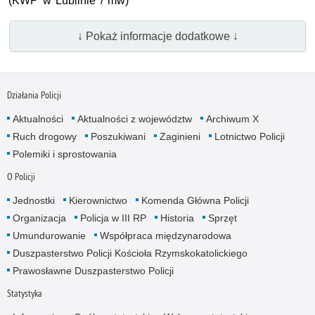
(KWP w Lublinie / mw)
↓ Pokaż informacje dodatkowe ↓
Działania Policji
Aktualności
Aktualności z województw
Archiwum X
Ruch drogowy
Poszukiwani
Zaginieni
Lotnictwo Policji
Polemiki i sprostowania
O Policji
Jednostki
Kierownictwo
Komenda Główna Policji
Organizacja
Policja w III RP
Historia
Sprzęt
Umundurowanie
Współpraca międzynarodowa
Duszpasterstwo Policji Kościoła Rzymskokatolickiego
Prawosławne Duszpasterstwo Policji
Statystyka