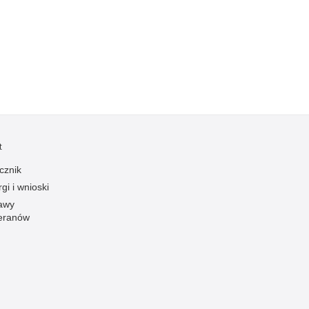
Kradzieże z włamaniem
Kultura
Logistyka, wyposażenie
Materiały wybuchowe
Nagrodzeni policjanci
Napady na banki
Napady na taksówkarzy
t
Napady na tiry
cznik
Nielegalny handel farmaceutykami
gi i wnioski
Nietrzeźwi kierujący
awy
eranów
Nietrzeźwi opiekunowie
Nietrzeźwi pracownicy
Niszczenie mienia
Nowoczesne technologie w pracy Policji
Odpowiedzialność majątkowa Policji