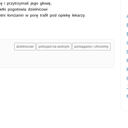
ę i przytrzymali jego głowę,
tki pogotowia dzielnicowi
ni łomżanin w porę trafił pod opiekę lekarzy.
dzielnicowi
policjant na wolnym
pomagamy i chronimy