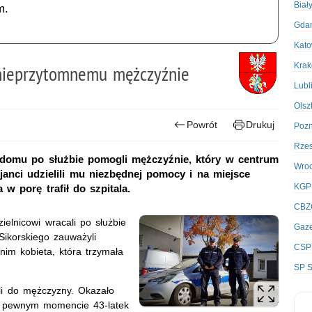
Biał
m.
Gda
Kato
Kra
 nieprzytomnemu mężczyźnie
Lubl
Olsz
Powrót
Drukuj
Poz
Rze
 domu po służbie pomogli mężczyźnie, który w centrum
Wro
janci udzielili mu niezbędnej pomocy i na miejsce
KGP
w porę trafił do szpitala.
CBZ
ielnicowi wracali po służbie
Gaze
Sikorskiego zauważyli
CSP
nim kobieta, która trzymała
SP S
gli do mężczyzny. Okazało
 w pewnym momencie 43-latek