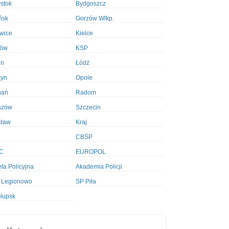
ystok
Bydgoszcz
ńsk
Gorzów Wlkp.
wice
Kielce
ków
KSP
in
Łódź
tyn
Opole
nań
Radom
szów
Szczecin
cław
Kraj
CBŚP
C
EUROPOL
ta Policyjna
Akademia Policji
 Legionowo
SP Piła
łupsk