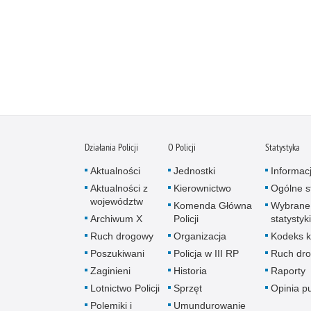
Działania Policji
O Policji
Statystyka
Aktualności
Jednostki
Informac
Aktualności z
Kierownictwo
Ogólne st
województw
Komenda Główna
Wybrane
Archiwum X
Policji
statystyki
Ruch drogowy
Organizacja
Kodeks k
Poszukiwani
Policja w III RP
Ruch dr
Zaginieni
Historia
Raporty
Lotnictwo Policji
Sprzęt
Opinia p
Polemiki i
Umundurowanie