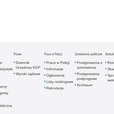
Prawo
Praca w Policji
Zamówienia publiczne
Kontak
je
Dziennik
Praca w Policji
Postępowania o
Rze
Urzędowy KGP
zamówienia
atystyki
Informacje
Skar
Wyroki sądowe
Postępowania
Ogłoszenia
Spr
podprogowe
wet
Listy rankingowe
Archiwum
arny
Rekrutacja
ogowy
ubliczna