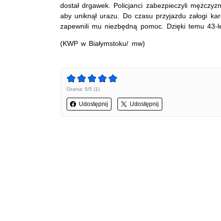
dostał drgawek. Policjanci zabezpieczyli mężczyzn
aby uniknął urazu. Do czasu przyjazdu załogi kare
zapewnili mu niezbędną pomoc. Dzięki temu 43-let
(KWP w Białymstoku/ mw)
Ocena: 5/5 (1)
Udostępnij
Udostępnij