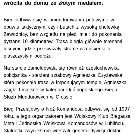
wróciła do domu ze złotym medalem.
Bieg odbywał się w umundurowaniu polowym i w
obuwiu taktycznym, czyli butach z wysoką cholewką.
Zawodnicy, bez względu na płeć, mieli do pokonania
dystans 10 kilometrów. Trasa biegła głównie terenami
leśnymi, gdzie przeważały strome wzniesienia o
piaszczystym podłożu.
Na starcie zameldowała się również częstochowska
policjantka - sierżant sztabowy Agnieszka Czyżewska,
która pokonała trasę w imponującym tempie. Agnieszka
zajęła I miejsce w kategorii Ogólnopolskiego Biegu
Służb Mundurowych w Crossie.
Bieg Przełajowy o Nóż Komandosa odbywa się od 1997
roku, a jego organizatorem jest Wojskowy Klub Biegacza
Meta i Jednostka Wojskowa Komandosów w Lublińcu.
Statuetki zwycięzcom wręczali generał dywizji doktor