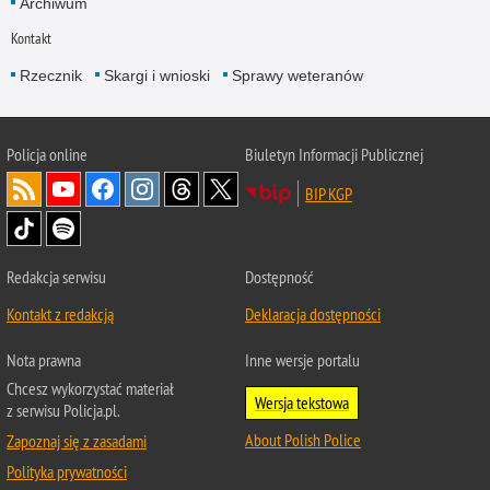
Archiwum
Kontakt
Rzecznik
Skargi i wnioski
Sprawy weteranów
Policja
online
Biuletyn Informacji Publicznej
BIP KGP
Redakcja serwisu
Dostępność
Kontakt z redakcją
Deklaracja dostępności
Nota prawna
Inne wersje portalu
Chcesz wykorzystać materiał
Wersja tekstowa
z serwisu Policja.pl.
About Polish Police
Zapoznaj się z zasadami
Polityka prywatności