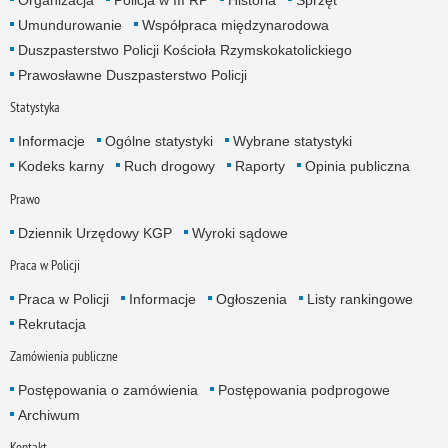
Organizacja
Policja w III RP
Historia
Sprzęt
Umundurowanie
Współpraca międzynarodowa
Duszpasterstwo Policji Kościoła Rzymskokatolickiego
Prawosławne Duszpasterstwo Policji
Statystyka
Informacje
Ogólne statystyki
Wybrane statystyki
Kodeks karny
Ruch drogowy
Raporty
Opinia publiczna
Prawo
Dziennik Urzędowy KGP
Wyroki sądowe
Praca w Policji
Praca w Policji
Informacje
Ogłoszenia
Listy rankingowe
Rekrutacja
Zamówienia publiczne
Postępowania o zamówienia
Postępowania podprogowe
Archiwum
Kontakt