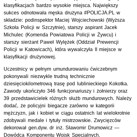
klasyfikacjach bardzo wysokie miejsca. Największy
sukces odnotowała męska drużyna #POLICJA.PL w
składzie: podinspektor Maciej Wojciechowski (Wyższa
Szkoła Policji w Szczytnie), starszy aspirant Jacek
Michulec (Komenda Powiatowa Policji w Żywcu) i
starszy sierżant Paweł Wylężek (Oddział Prewencji
Policji w Katowicach), która wywalczyła II miejsce w
klasyfikacji drużynowej.
Uczestnicy w pełnym umundurowaniu ćwiczebnym
pokonywali niezwykle trudną technicznie
dziesięciokilometrową trasę pod lublinieckiego Kokotka.
Zawody ukończyło 346 funkcjonariuszy i żołnierzy oraz
39 przedstawicielek różnych służb mundurowych. Należy
dodać, że policyjni biegacze zarówno w kategorii
mężczyzn, jak i kobiet w ciągu ostatnich lat wielokrotnie
zdobywali medale i tytuły mistrzowskie. Zwycięzców
dekorował gen.dyw. dr inż. Sławomir Drumowicz —
Dowódca Komponentu Wojsk Specjalnych.