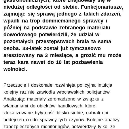
gastronomicznych, które znajdowały się w
niedużej odległości od siebie. Funkcjonariusze,
zajmując się sprawą jednego z takich zdarzeń,
wpadli na trop domniemanego sprawcy i
później na podstawie zebranego materiału
dowodowego potwierdzili, że udział w
pozostałych przestępstwach brała ta sama
osoba. 33-latek został już tymczasowo
aresztowany na 3 miesiące, a grozić mu może
teraz kara nawet do 10 lat pozbawienia
wolności.
Przeczucie i doskonale rozwinięta policyjna intuicja
kolejny raz nie zawiodła wrocławskich policjantów.
Analizując materiały zgromadzone w związku z
włamaniami do obiektów handlowych, które
zlokalizowane były dość blisko siebie, nabrali oni
podejrzeń co do sprawcy tych czynów. Kolejne analizy
zabezpieczonych monitoringów, potwierdziły tylko, że