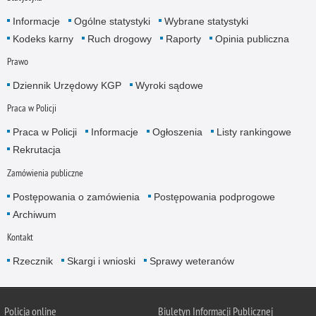
Informacje
Ogólne statystyki
Wybrane statystyki
Kodeks karny
Ruch drogowy
Raporty
Opinia publiczna
Prawo
Dziennik Urzędowy KGP
Wyroki sądowe
Praca w Policji
Praca w Policji
Informacje
Ogłoszenia
Listy rankingowe
Rekrutacja
Zamówienia publiczne
Postępowania o zamówienia
Postępowania podprogowe
Archiwum
Kontakt
Rzecznik
Skargi i wnioski
Sprawy weteranów
Policja
online
Biuletyn Informacji Publicznej