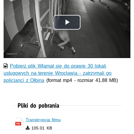
Odtwórz
wideo
Pobierz plik Włamał się do prawie 30 lokali
usługowych na terenie Wrocławia - zatrzymali go
policjanci z Ołbina
(format mp4 - rozmiar 41.88 MB)
Pliki do pobrania
Transkrypcja filmu
105.01 KB