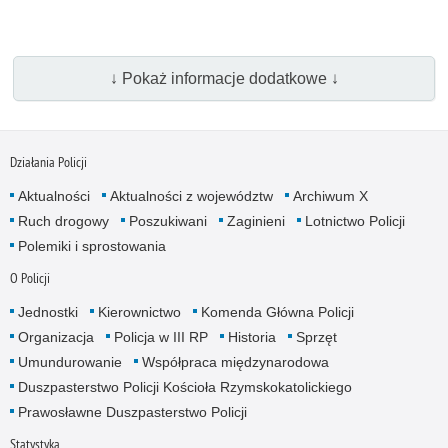
↓ Pokaż informacje dodatkowe ↓
Działania Policji
Aktualności
Aktualności z województw
Archiwum X
Ruch drogowy
Poszukiwani
Zaginieni
Lotnictwo Policji
Polemiki i sprostowania
O Policji
Jednostki
Kierownictwo
Komenda Główna Policji
Organizacja
Policja w III RP
Historia
Sprzęt
Umundurowanie
Współpraca międzynarodowa
Duszpasterstwo Policji Kościoła Rzymskokatolickiego
Prawosławne Duszpasterstwo Policji
Statystyka