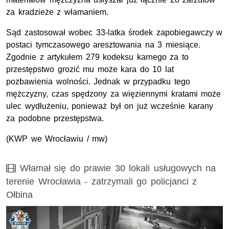
za kradzieże z włamaniem.
Sąd zastosował wobec 33-latka środek zapobiegawczy w
postaci tymczasowego aresztowania na 3 miesiące.
Zgodnie z artykułem 279 kodeksu karnego za to
przestępstwo grozić mu może kara do 10 lat
pozbawienia wolności. Jednak w przypadku tego
mężczyzny, czas spędzony za więziennymi kratami może
ulec wydłużeniu, ponieważ był on już wcześnie karany
za podobne przestępstwa.
(KWP we Wrocławiu / mw)
Film
Włamał się do prawie 30 lokali usługowych na
terenie Wrocławia - zatrzymali go policjanci z
Ołbina