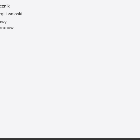
cznik
Ofiarni i odważni
gi i wnioski
Opinia publiczna
awy
eranów
Oszustwa
Pedofilia, pornografia dziecięca
Piractwo przemysłowe
Podrabianie znaków towarowych
Pogryzienia przez psy
Polemiki i sprostowania
Policja inaczej
Policjant z pasją
Porwania
Pożary i podpalenia
Pranie brudnych pieniędzy
Prawa człowieka