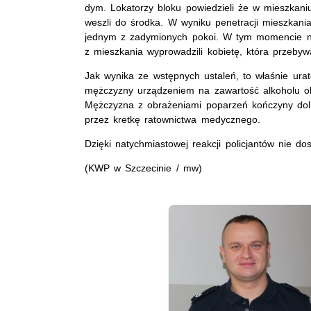
dym. Lokatorzy bloku powiedzieli że w mieszkaniu
weszli do środka. W wyniku penetracji mieszkani
jednym z zadymionych pokoi. W tym momencie na 
z mieszkania wyprowadzili kobietę, która przebyw
Jak wynika ze wstępnych ustaleń, to właśnie ura
mężczyzny urządzeniem na zawartość alkoholu ok
Mężczyzna z obrażeniami poparzeń kończyny dolnej
przez kretkę ratownictwa medycznego.
Dzięki natychmiastowej reakcji policjantów nie dosz
(KWP w Szczecinie / mw)