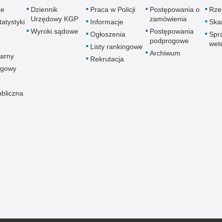
je
Dziennik
Praca w Policji
Postępowania o
Rze
Urzędowy KGP
zamówienia
atystyki
Informacje
Skar
Wyroki sądowe
Postępowania
Ogłoszenia
Spr
podprogowe
wet
Listy rankingowe
Archiwum
arny
Rekrutacja
ogowy
ubliczna