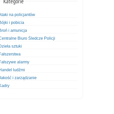
Kategorie
Ataki na policjantów
Bójki i pobicia
Broń i amunicja
Centralne Biuro Śledcze Policji
Dzieła sztuki
Fałszerstwa
Fałszywe alarmy
Handel ludźmi
Jakość i zarządzanie
Kadry
Kobiety w Policji
Korupcja
Kradzież