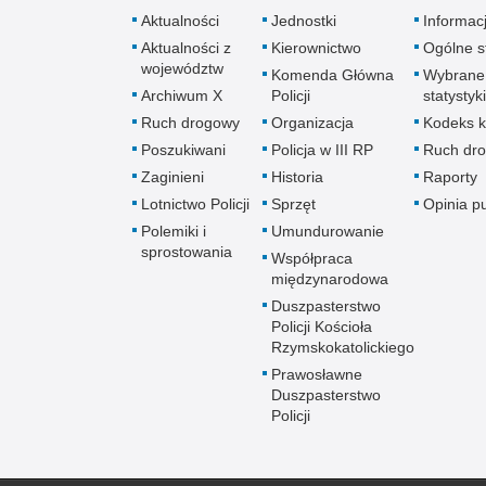
Aktualności
Jednostki
Informac
Aktualności z
Kierownictwo
Ogólne st
województw
Komenda Główna
Wybrane
Archiwum X
Policji
statystyki
Ruch drogowy
Organizacja
Kodeks k
Poszukiwani
Policja w III RP
Ruch dr
Zaginieni
Historia
Raporty
Lotnictwo Policji
Sprzęt
Opinia p
Polemiki i
Umundurowanie
sprostowania
Współpraca
międzynarodowa
Duszpasterstwo
Policji Kościoła
Rzymskokatolickiego
Prawosławne
Duszpasterstwo
Policji