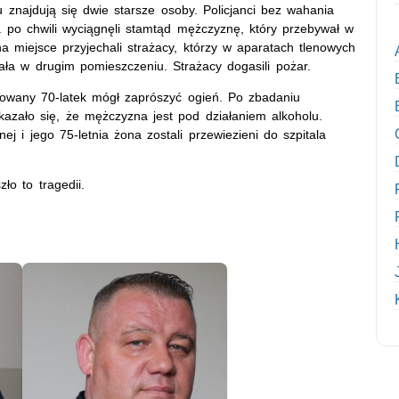
 znajdują się dwie starsze osoby. Policjanci bez wahania
a po chwili wyciągnęli stamtąd mężczyznę, który przebywał w
miejsce przyjechali strażacy, którzy w aparatach tlenowych
ała w drugim pomieszczeniu. Strażacy dogasili pożar.
towany 70-latek mógł zaprószyć ogień. Po zbadaniu
azało się, że mężczyzna jest pod działaniem alkoholu.
 i jego 75-letnia żona zostali przewiezieni do szpitala
ło to tragedii.