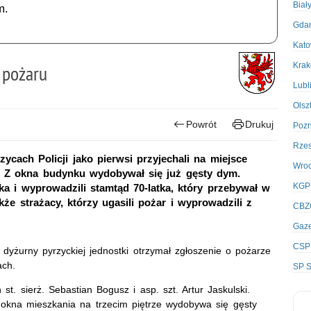
Biał
m.
Gda
Kato
Kra
 pożaru
Lubl
Olsz
Powrót
Drukuj
Poz
Rze
ycach Policji jako pierwsi przyjechali na miejsce
Wro
 Z okna budynku wydobywał się już gęsty dym.
KGP
a i wyprowadzili stamtąd 70-latka, który przebywał w
że strażacy, którzy ugasili pożar i wyprowadzili z
CBZ
Gaze
CSP
 dyżurny pyrzyckiej jednostki otrzymał zgłoszenie o pożarze
ach.
SP S
st. sierż. Sebastian Bogusz i asp. szt. Artur Jaskulski.
 z okna mieszkania na trzecim piętrze wydobywa się gęsty