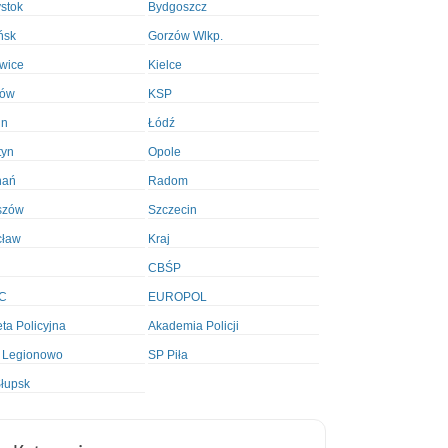
ystok
Bydgoszcz
ńsk
Gorzów Wlkp.
wice
Kielce
ków
KSP
in
Łódź
tyn
Opole
nań
Radom
szów
Szczecin
cław
Kraj
CBŚP
C
EUROPOL
ta Policyjna
Akademia Policji
 Legionowo
SP Piła
łupsk