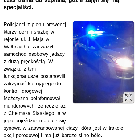
czas trafiła do szpitala, gdzie zajęli się nią
specjaliści.
Policjanci z pionu prewencji,
którzy pełnili służbę w
rejonie ul. 1 Maja w
Wałbrzychu, zauważyli
samochód osobowy jadący
z dużą prędkością. W
związku z tym
funkcjonariusze postanowili
zatrzymać kierującego do
kontroli drogowej.
Mężczyzna poinformował
mundurowych, że jedzie aż
z Chełmska Śląskiego, a w
jego pojeździe znajduje się
synowa w zaawansowanej ciąży, która jest w trakcie
akcji porodowej i ma już bardzo silne bóle.