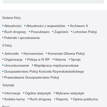
Działania Policji
Aktualności
Aktualności z województw
Archiwum X
Ruch drogowy
Poszukiwani
Zaginieni
Lotnictwo Policji
Polemiki i sprostowania
O Policji
Jednostki
Kierownictwo
Komenda Główna Policji
Organizacja
Policja w III RP
Historia
Sprzęt
Umundurowanie
Współpraca międzynarodowa
Duszpasterstwo Policji Kościoła Rzymskokatolickiego
Prawosławne Duszpasterstwo Policji
Statystyka
Informacje
Ogólne statystyki
Wybrane statystyki
Kodeks karny
Ruch drogowy
Raporty
Opinia publiczna
Prawo