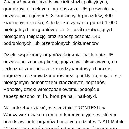
Zaangażowanie przedstawicieli służb policyjnych,
granicznych i celnych na obszarze UE pozwoliło na
odzyskanie ogółem 518 kradzionych pojazdów, 400
kradzionych części, 4 łodzi, zatrzymania ponad 1 000
nielegalnych imigrantów oraz 31 osób ułatwiających
nielegalną imigrację oraz zabezpieczenia 140
podrobionych lub przerobionych dokumentów
Dzięki współpracy organów ścigania, na terenie UE
odzyskano znaczną liczbę pojazdów luksusowych, co
jednoznacznie pokazuje międzynarodowy charakter
zagrożenia. Sprawdzono również punkty zajmujące się
nielegalnym demontażem kradzionych pojazdów.
Ponadto, dzięki wielozadaniowemu podejściu,
zabezpieczono m. in. broń palną i narkotyki.
Na potrzeby działań, w siedzibie FRONTEXU w
Warszawie działało centrum koordynacyjne, w którym
przedstawiciele organów biorących udział w "
JAD Mobile
4”
mogli w sposób bezpośredni wymieniać informacje.