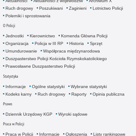
Aktualności
Aktualności z województw
Archiwum X
Ruch drogowy
Poszukiwani
Zaginieni
Lotnictwo Policji
Polemiki i sprostowania
O Policji
Jednostki
Kierownictwo
Komenda Główna Policji
Organizacja
Policja w III RP
Historia
Sprzęt
Umundurowanie
Współpraca międzynarodowa
Duszpasterstwo Policji Kościoła Rzymskokatolickiego
Prawosławne Duszpasterstwo Policji
Statystyka
Informacje
Ogólne statystyki
Wybrane statystyki
Kodeks karny
Ruch drogowy
Raporty
Opinia publiczna
Prawo
Dziennik Urzędowy KGP
Wyroki sądowe
Praca w Policji
Praca w Policji
Informacje
Ogłoszenia
Listy rankingowe