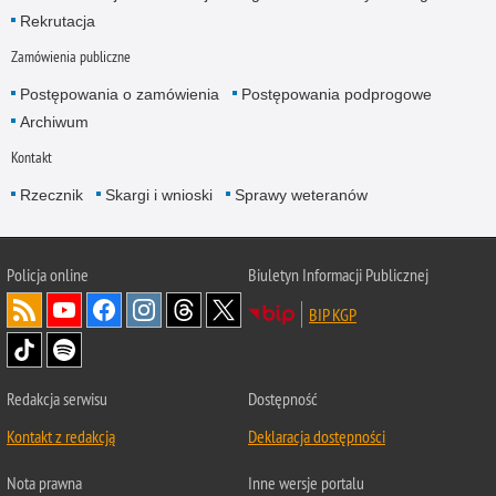
Rekrutacja
Zamówienia publiczne
Postępowania o zamówienia
Postępowania podprogowe
Archiwum
Kontakt
Rzecznik
Skargi i wnioski
Sprawy weteranów
Policja
online
Biuletyn Informacji Publicznej
BIP KGP
Redakcja serwisu
Dostępność
Kontakt z redakcją
Deklaracja dostępności
Nota prawna
Inne wersje portalu