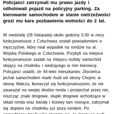
Policjanci zatrzymali mu prawo jazdy i
odholowali pojazd na policyjny parking. Za
kierowanie samochodem w stanie nietrzeźwości
grozi mu kara pozbawienia wolności do 2 lat.
W niedzielę (28 listopada) około godziny 0.30 w nocy
funkcjonariusze z Człuchowa zostali powiadomieni o
mężczyźnie, który miał wypadek na rondzie na al.
Wojska Polskiego w Człuchowie. Przybyli na miejsce
funkcjonariusze zastali na miejscu rozbity samochód
stojący na chodniku i siedzącego w nim kierowcę.
Policjanci ustalili, że 44-letni mieszkaniec Złocieńca
jechał samochodem marki Audi od strony Chojnic w
stronę Wałcza, tłumaczył się funkcjonariuszom, że nie
zauważył na swojej drodze ronda i przejechał przez nie,
niszcząc znaki drogowe, słupki drogowe wchodzące w
skład ronda oraz kwiaty i krzewy tam rosnące, zatrzymał
się dopiero na chodniku już poza rondem. Po