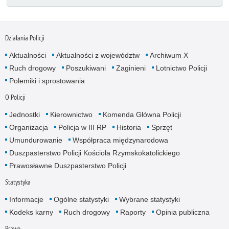
Działania Policji
Aktualności
Aktualności z województw
Archiwum X
Ruch drogowy
Poszukiwani
Zaginieni
Lotnictwo Policji
Polemiki i sprostowania
O Policji
Jednostki
Kierownictwo
Komenda Główna Policji
Organizacja
Policja w III RP
Historia
Sprzęt
Umundurowanie
Współpraca międzynarodowa
Duszpasterstwo Policji Kościoła Rzymskokatolickiego
Prawosławne Duszpasterstwo Policji
Statystyka
Informacje
Ogólne statystyki
Wybrane statystyki
Kodeks karny
Ruch drogowy
Raporty
Opinia publiczna
Prawo