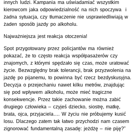
innych ludzi. Kampania ma uświadamiać wszystkim
kierowcom jaka odpowiedzialność na nich spoczywa i
żadna sytuacja, czy tłumaczenie nie usprawiedliwiają w
żaden sposób jazdy po alkoholu.
Najważniejsza jest reakcja otoczenia!
Spot przygotowany przez policjantów ma również
pokazać, że to często reakcja współpasażerów czy
znajomych, z którymi spędzało się czas, może uratować
życie. Bezwzględny brak tolerancji, brak przyzwolenia na
jazdę po pijanemu, to powinna być rzecz bezdyskusyjna.
Decyzja o przejechaniu nawet kilku metrów, znajdując
się pod wpływem alkoholu, może mieć tragiczne
konsekwencje. Przez takie zachowanie można zabić
drugiego człowieka – czyjeś dziecko, siostrę, matkę,
brata, ojca, przyjaciela…. W życiu nie próbujemy kusić
losu. Dlaczego zatem tak łatwo przychodzi nam czasem
zignorować fundamentalną zasadę: jeżdżę – nie piję?"