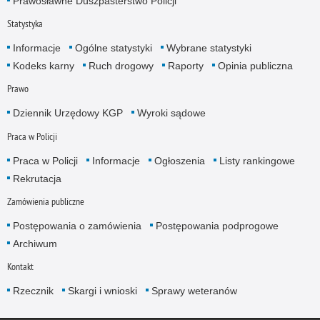
Prawosławne Duszpasterstwo Policji
Statystyka
Informacje
Ogólne statystyki
Wybrane statystyki
Kodeks karny
Ruch drogowy
Raporty
Opinia publiczna
Prawo
Dziennik Urzędowy KGP
Wyroki sądowe
Praca w Policji
Praca w Policji
Informacje
Ogłoszenia
Listy rankingowe
Rekrutacja
Zamówienia publiczne
Postępowania o zamówienia
Postępowania podprogowe
Archiwum
Kontakt
Rzecznik
Skargi i wnioski
Sprawy weteranów