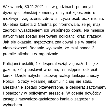
We wtorek, 30.11.2021 r., w godzinach porannych
dyżurny chełmskiej komendy otrzymał zgłoszenie o
możliwym zagrożeniu zdrowia i życia osób oraz mienia.
60-letnia kobieta z Chełma poinformowała, że jej mąż
zagroził wysadzeniem ich wspólnego domu. Na miejsce
natychmiast zostali skierowani policjanci oraz strażacy.
Jak się okazało, mężczyzna znajdował się w stanie
nietrzeźwości. Badanie wykazało, że miał ponad 2
promile alkoholu w organizmie.
Policjanci ustalili, że desperat wziął z garażu butlę z
gazem, którą postawił w domu, a następnie odkręcił
kurek. Dzięki natychmiastowej reakcji funkcjonariuszy
Policji i Straży Pożarnej nikomu nic się nie stało.
Mieszkanie zostało przewietrzone, a desperat zatrzymany
i osadzony w policyjnym areszcie. W ocenie dowódcy
zastępu ratowniczo-gaśniczego istniało zagrożenie
wybuchem.